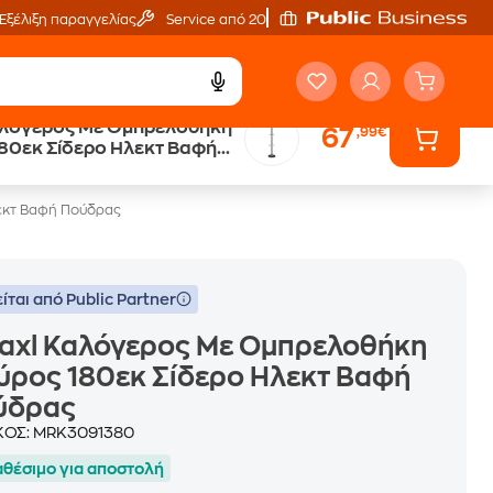
Εξέλιξη παραγγελίας
Service από 20'
αλόγερος Με Ομπρελοθήκη
67
,99€
80εκ Σίδερο Ηλεκτ Βαφή
εκτ Βαφή Πούδρας
ίται από Public Partner
daxl Καλόγερος Με Ομπρελοθήκη
ρος 180εκ Σίδερο Ηλεκτ Βαφή
ύδρας
ΚΟΣ:
MRK3091380
αθέσιμο για αποστολή