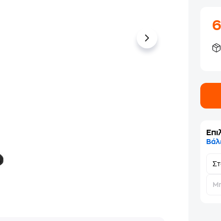
Επι
Βάλ
Σ
Μη