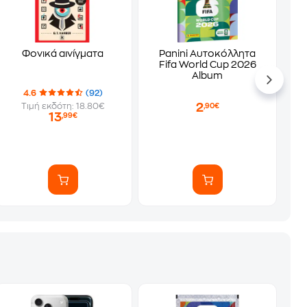
Φονικά αινίγματα
Panini Αυτοκόλλητα
Fifa World Cup 2026
Album
4.6
(92)
2
Τιμή εκδότη: 18.80€
,90€
13
,99€