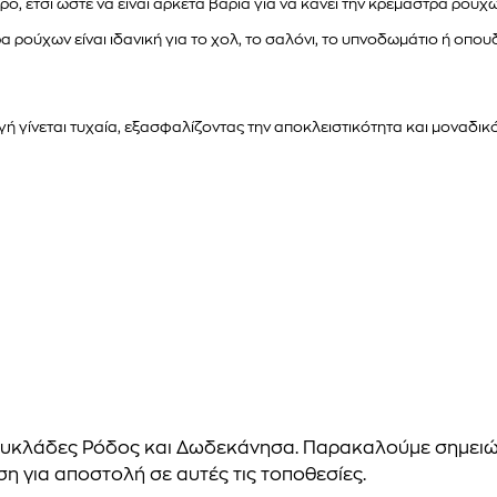
, έτσι ώστε να είναι αρκετά βαριά για να κάνει την κρεμάστρα ρούχω
α ρούχων είναι ιδανική για το χολ, το σαλόνι, το υπνοδωμάτιο ή οπο
γή γίνεται τυχαία, εξασφαλίζοντας την αποκλειστικότητα και μοναδικ
ος, Κυκλάδες Ρόδος και Δωδεκάνησα. Παρακαλούμε σημε
ση για αποστολή σε αυτές τις τοποθεσίες.