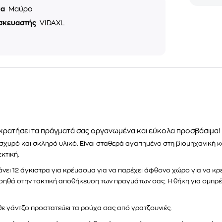
μα
Μαύρο
σκευαστής
VIDAXL
κρατήσει τα πράγματά σας οργανωμένα και εύκολα προσβάσιμα!
α ισχυρό και σκληρό υλικό. Είναι σταθερά αγαπημένο στη βιομηχανικ
κτική.
ι 12 άγκιστρα για κρέμασμα για να παρέχει άφθονο χώρο για να κρε
ηθά στην τακτική αποθήκευση των πραγμάτων σας. Η θήκη για ομπρέλε
ε γάντζο προστατεύει τα ρούχα σας από γρατζουνιές.