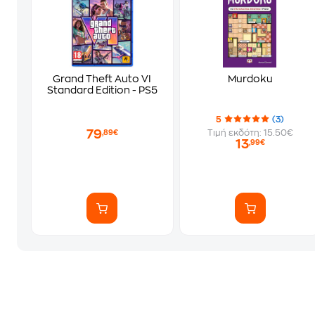
Grand Theft Auto VI
Murdoku
Standard Edition - PS5
5
(3)
79
Τιμή εκδότη: 15.50€
,89€
13
,99€