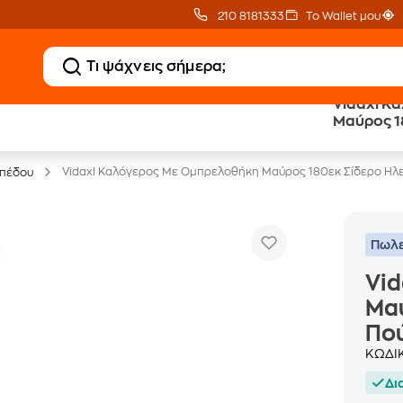
210 8181333
Το Wallet μου
Vidaxl Κ
Μαύρος 1
Έπιπλα γραφείου -30%
Πούδρας
Vidaxl Καλόγερος Με Ομπρελοθήκη Μαύρος 180εκ Σίδερο Ηλ
απέδου
Πωλε
Vi
Μαύ
Πο
ΚΩΔΙ
Δι