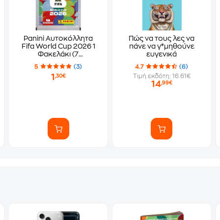
Panini Αυτοκόλλητα
Πώς να τους λες να
Fifa World Cup 2026 1
πάνε να γ*μηθούνε
Φακελάκι (7
ευγενικά
Αυτοκόλλητα)
5
(3)
4.7
(6)
1
Τιμή εκδότη: 16.61€
,30€
14
,99€