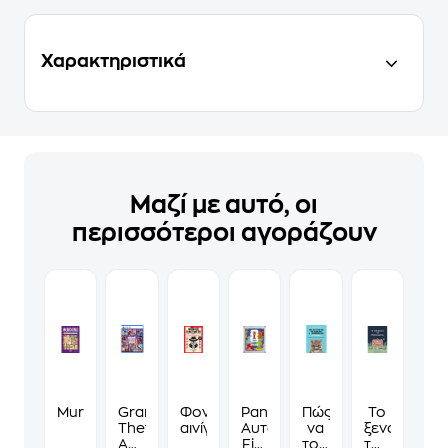
Χαρακτηριστικά
Μαζί με αυτό, οι
περισσότεροι αγοράζουν
Murdoku
Grand
Φονικά
Panini
Πώς
Το
Theft
αινίγματα
Αυτοκόλλητα
να
ξενοδοχείο
Auto
Fifa
τους
των