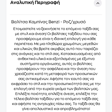
Αναλυτική Περιγραφή
Βαλίτσα Καμπίνας Benzi - Ροζ/χρυσό
Ετοιμαστείτε να ξεκινήσετε το επόμενο ταξίδι σας
με στυλ και άνεση! Οι βαλίτσες ταξιδίου που σας
προσφέρουμε είναι η ιδανική επιλογή για κάθε
περιπέτεια. Με μια πληθώρα χρωμάτων, μεγεθών
και υλικών, θα βρείτε ακριβώς αυτό που ταιριάζει
στις ανάγκες και το στιλ σας. Κατασκευασμένες από
ανθεκτικά υλικά και εξοπλισμένες με έξυπνα
συστήματα οργάνωσης, αυτές οι βαλίτσες
προσφέρουν την ασφάλεια και την άνεση που
χρειάζεστε κατά τη μεταφορά των προσωπικών
σας αντικειμένων. Αφήστε τον εαυτό σας να
εκφράσει το στιλ και την προσωπικότητά σας με την
επιλογή από την ευρεία γκάμα των βαλιτσών μας.
Επιλέξτε ποιότητα, επιλέξτε άνεση, επιλέξτε την
τέλεια βαλίτσα ταξιδίου για το επόμενο ταξίδι σας
και αφήστε τις ανησυχίες πίσω σας. Το ταξίδι σας θα
γίνει απολαυστικό και απροβλημάτιστο!