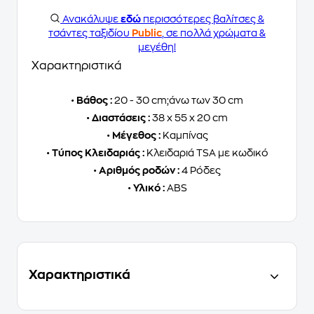
Ανακάλυψε
εδώ
περισσότερες βαλίτσες &
τσάντες ταξιδίου
Public
, σε πολλά χρώματα &
μεγέθη!
Χαρακτηριστικά
•
Βάθος :
20 - 30 cm;άνω των 30 cm
•
Διαστάσεις :
38 x 55 x 20 cm
•
Μέγεθος :
Καμπίνας
•
Τύπος Κλειδαριάς :
Κλειδαριά TSA με κωδικό
•
Αριθμός ροδών :
4 Ρόδες
•
Υλικό :
ABS
Χαρακτηριστικά