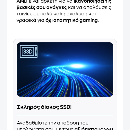
AMD
είναι αρκετή για να
ικανοποιήσει τις
βασικές σου ανάγκες
και να απολάυσεις
ταινίες σε πολύ καλή ανάλυση και
γραφικά για
όχι απαιτητικό gaming
.
Σκληρός δίσκος SSD!
Αναβαθμίστε την απόδοση του
υπολογιστή σου με τους
αξιόπιστους SSD