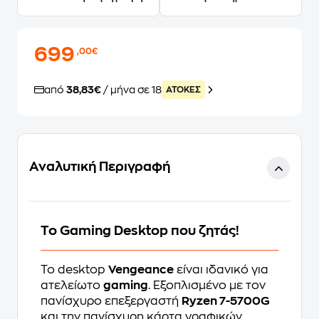
699
,00€
από
38,83€
/ μήνα σε 18
ATOKEΣ
Αναλυτική Περιγραφή
Το Gaming Desktop που ζητάς!
Το desktop
Vengeance
είναι ιδανικό για
ατελείωτο
gaming
. Εξοπλισμένο με τον
πανίσχυρο επεξεργαστή
Ryzen 7-5700G
και την πανίσχυρη κάρτα γραφικών