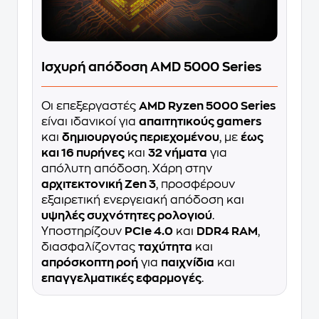
Ισχυρή απόδοση AMD 5000 Series
Οι επεξεργαστές
AMD Ryzen 5000 Series
είναι ιδανικοί για
απαιτητικούς gamers
και
δημιουργούς περιεχομένου
, με
έως
και 16 πυρήνες
και
32 νήματα
για
απόλυτη απόδοση. Χάρη στην
αρχιτεκτονική Zen 3
, προσφέρουν
εξαιρετική ενεργειακή απόδοση και
υψηλές συχνότητες ρολογιού
.
Υποστηρίζουν
PCIe 4.0
και
DDR4 RAM
,
διασφαλίζοντας
ταχύτητα
και
απρόσκοπτη ροή
για
παιχνίδια
και
επαγγελματικές εφαρμογές
.