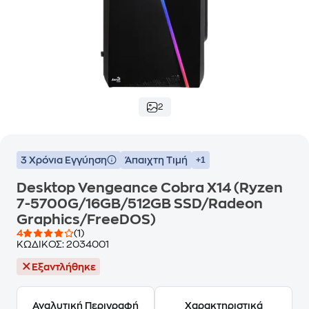
2
3 Χρόνια Εγγύηση
Άπαιχτη Τιμή
+1
Desktop Vengeance Cobra X14 (Ryzen
7-5700G/16GB/512GB SSD/Radeon
Graphics/FreeDOS)
4
(1)
ΚΩΔΙΚΟΣ:
2034001
Εξαντλήθηκε
Αναλυτική Περιγραφή
Χαρακτηριστικά