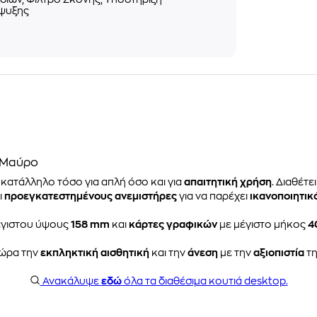
ψυξης
- Μαύρο
αι κατάλληλο τόσο για απλή όσο και για
απαιτητική χρήση
. Διαθέτε
ι
προεγκατεστημένους ανεμιστήρες
για να παρέχει
ικανοποιητικό
γιστου ύψους
158 mm
και
κάρτες γραφικών
με μέγιστο μήκος
4
ώρα την
εκπληκτική αισθητική
και την
άνεση
με την
αξιοπιστία
τ
Ανακάλυψε
εδώ
όλα τα διαθέσιμα κουτιά desktop.