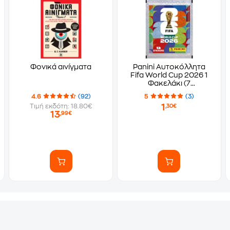
Φονικά αινίγματα
Panini Αυτοκόλλητα
Fifa World Cup 2026 1
Φακελάκι (7
Αυτοκόλλητα)
4.6
(92)
5
(3)
1
Τιμή εκδότη: 18.80€
,30€
13
,99€