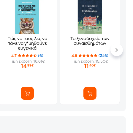
Πώς να τους λες να
Το ξενοδοχείο των
πάνε να γ*μηθούνε
συναισθημάτων
ευγενικά
4.7
(6)
4.8
(346)
Τιμή εκδότη: 16.61€
Τιμή εκδότη: 15.50€
14
11
,99€
,40€