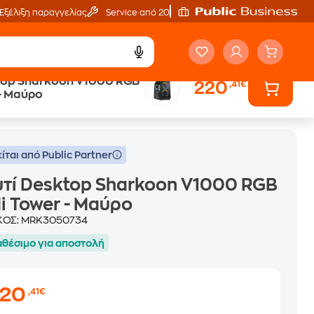
Εξέλιξη παραγγελίας
Service από 20'
top Sharkoon V1000 RGB
220
,41€
 - Μαύρο
 Μαύρο
ίται από Public Partner
τί Desktop Sharkoon V1000 RGB
i Tower - Μαύρο
ΚΟΣ:
MRK3050734
αθέσιμο για αποστολή
220
,41€