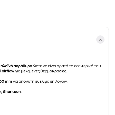
ι
πλαϊνό παράθυρο
ώστε να είναι ορατό το εσωτερικό του
 airflow
για μειωμένες θερμοκρασίες.
00 mm
για απόλυτη ευελιξία επιλογών.
ης
Sharkoon
.