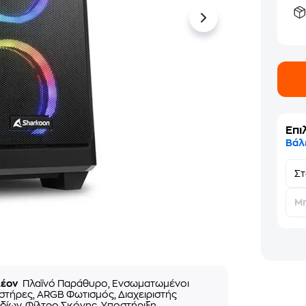
Επι
Βάλ
Σ
Μη
λέον
Πλαϊνό Παράθυρο, Ενσωματωμένοι
στήρες, ARGB Φωτισμός, Διαχειριστής
ίων, Φίλτρο Σκόνης, Υποστήριξη