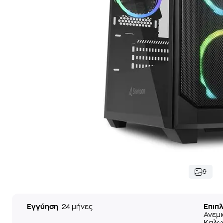
9
Εγγύηση
24 μήνες
Επιπ
Ανεμι
Καλωδ