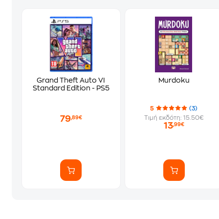
Grand Theft Auto VI
Murdoku
Standard Edition - PS5
5
(3)
79
Τιμή εκδότη: 15.50€
,89€
13
,99€