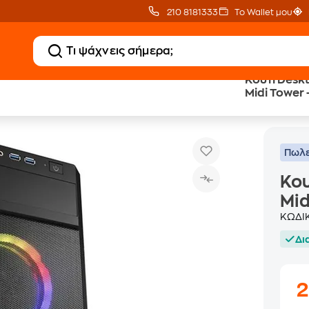
210 8181333
Το Wallet μου
Κουτί Desk
Midi Tower
Κουτί Desktop Sharkoon V1000 RGB Midi Tower -
Κουτιά Desktop
Πωλε
Κου
Mid
ΚΩΔΙ
Δι