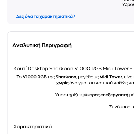
Υδρό
Δες όλα τα χαρακτηριστικά
Αναλυτική Περιγραφή
Κουτί Desktop Sharkoon V1000 RGB Midi Tower 
Το
V1000 RGB
της
Sharkoon
, μεγέθους
Midi Tower
, είν
χωρίς
άνοιγμα του κουτιού καθώς κα
Υποστηρίζει
ψύκτρες επεξεργαστή
μέ
Συνδύασε τ
Χαρακτηριστικά