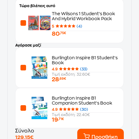
Τώρα βλέπεις αυτό
The Wilsons 1 Student's Book
And Hybrid Workbook Pack
5
(4)
80
,75€
Αγόρασε μαζί
Burlington Inspire B1 Student's
Book
4.9
(33)
Τιμή εκδότη: 32.60€
28
,69€
Burlington Inspire B1
Companion Student's Book
4.9
(30)
Τιμή εκδότη: 22.40€
19
,71€
Σύνολο
Προσθήκη
129,15€