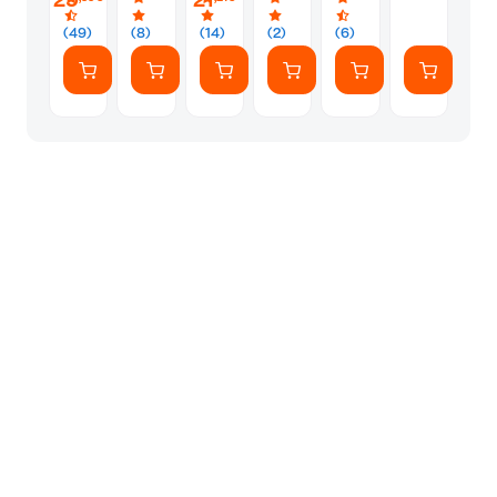
29
21
Book
Year)
(+
Workbook
(49)
(8)
(14)
(2)
(6)
Booklet
+
Picture
Dictionary)