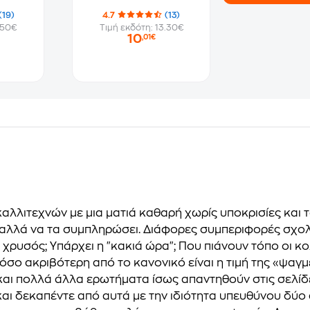
(19)
4.7
(13)
.50€
Τιμή εκδότη: 13.30€
10
,01€
 καλλιτεχνών με μια ματιά καθαρή χωρίς υποκρισίες και
, αλλά να τα συμπληρώσει. Διάφορες συμπεριφορές σχολι
ι χρυσός; Υπάρχει η "κακιά ώρα"; Που πιάνουν τόπο οι κ
Πόσο ακριβότερη από το κανονικό είναι η τιμή της «ψαγ
και πολλά άλλα ερωτήματα ίσως απαντηθούν στις σελίδες
αι δεκαπέντε από αυτά με την ιδιότητα υπευθύνου δύο