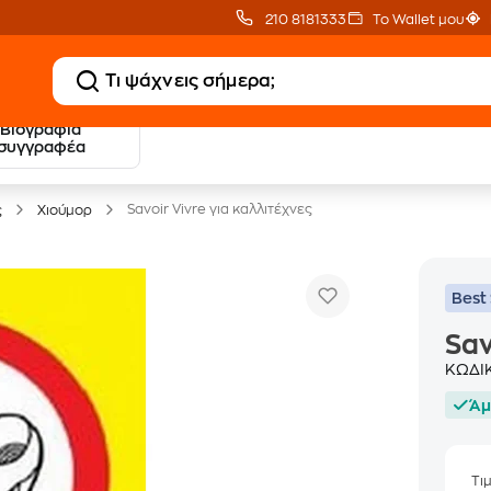
210 8181333
Το Wallet μου
Βιογραφία
20 € Public επιστροφή
Δωρεάν Μεταφορικ
συγγραφέα
με Snappi
με Public+ Delivery
Savoir Vivre για καλλιτέχνες
ς
Χιούμορ
Best 
Sav
ΚΩΔΙ
Άμ
Τι