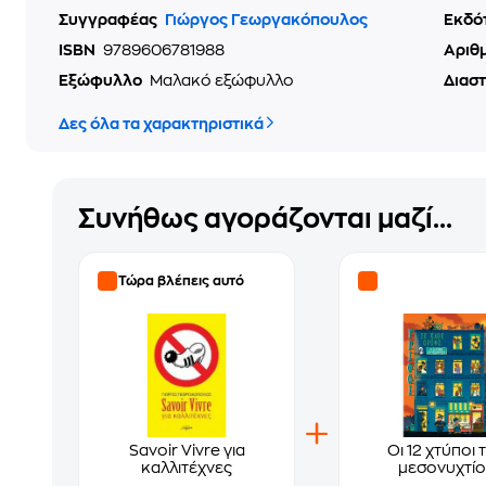
Συγγραφέας
Γιώργος Γεωργακόπουλος
Εκδό
ISBN
9789606781988
Αριθ
Εξώφυλλο
Μαλακό εξώφυλλο
Διασ
Δες όλα τα χαρακτηριστικά
Συνήθως αγοράζονται μαζί...
Τώρα βλέπεις αυτό
Savoir Vivre για
Οι 12 χτύποι 
καλλιτέχνες
μεσονυχτί