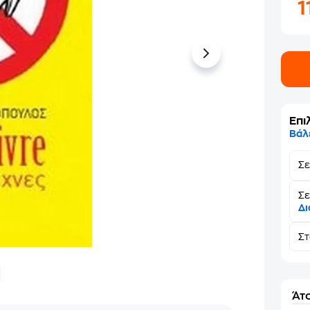
1
Επι
Βάλ
Σ
Σε
Δι
Σ
Άτο