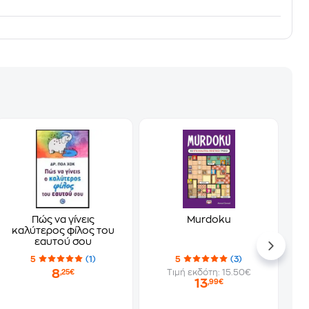
Πώς να γίνεις
Murdoku
καλύτερος φίλος του
εαυτού σου
5
(1)
5
(3)
8
Τιμή εκδότη: 15.50€
,25€
13
,99€