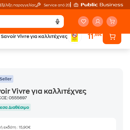
Εξέλιξη παραγγελίας
Service από 20'
11
,69€
Savoir Vivre για καλλιτέχνες
ά
Έλα στον κόσμο
των ηχητικών βιβλίων
Seller
oir Vivre για καλλιτέχνες
ΚΟΣ:
0555697
εσα Διαθέσιμο
μή εκδότη
: 15,90€