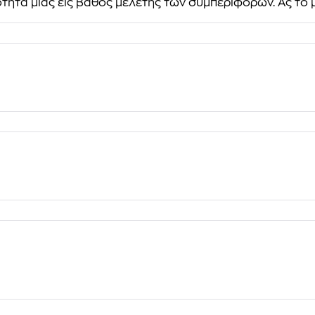
ητα μιας εις βάθος μελέτης των συμπεριφορών. Ας το 