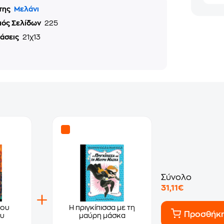
της
Μελάνι
μός Σελίδων
225
τάσεις
21χ13
Σύνολο
31,11€
του
Η πριγκίπισσα με τη
Προσθήκ
ου
μαύρη μάσκα