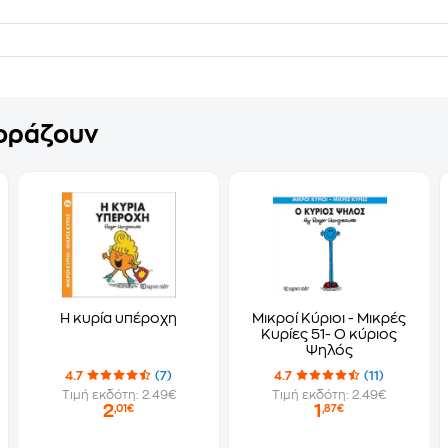
γοράζουν
Η κυρία υπέροχη
Μικροί Κύριοι - Μικρές
Κυρίες 51- Ο κύριος
Ψηλός
4.7
(7)
4.7
(11)
Τιμή εκδότη: 2.49€
Τιμή εκδότη: 2.49€
2
1
,01€
,87€