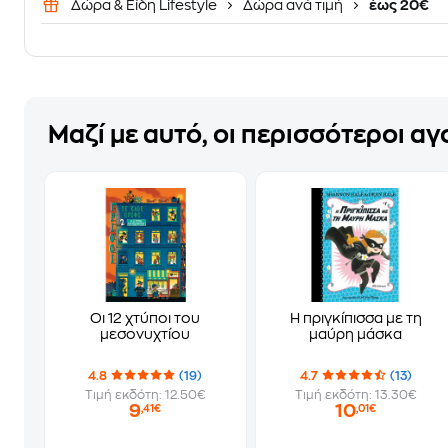
Δώρα & Είδη Lifestyle
Δώρα ανά τιμή
έως 20€
Μαζί με αυτό, οι περισσότεροι α
Οι 12 χτύποι του
Η πριγκίπισσα με τη
μεσονυχτίου
μαύρη μάσκα
4.8
(19)
4.7
(13)
Τιμή εκδότη: 12.50€
Τιμή εκδότη: 13.30€
9
10
,41€
,01€