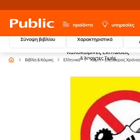
προϊόντα
υπηρεσίες
Σύνοψη βιβλίου
Χαρακτηριστικά
Καλοκαιρινές Εκπτώσεις
& Άπαιχτες Τιμές
Βιβλία & Κόμικς
Ελληνικά
Χόμπι - Ελεύθερος Χρόνο