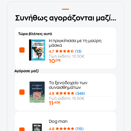
Συνήθως αγοράζονται μαζί...
Τώρα βλέπεις αυτό
Η πριγκίπισσα με τη μαύρη
μάσκα
4.7
(13)
Τιμή εκδότη: 13.30€
10
,01€
Αγόρασε μαζί
Το ξενοδοχείο των
συναισθημάτων
4.8
(346)
Τιμή εκδότη: 15.50€
11
,40€
Dog man
4.8
(115)