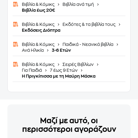
Βιβλία & Κόμικς
Βιβλία ανά τιμή
Βιβλία έως 20€
Βιβλία & Κόμικς
Εκδότες & τα βιβλία τους
Εκδόσεις Διόπτρα
Βιβλία & Κόμικς
Παιδικά - Νεανικά βιβλία
Ανά Ηλικία
3-6 Ετών
Βιβλία & Κόμικς
Σειρές Βιβλίων
Για Παιδιά
7 έως 9 Ετών
H Πριγκίπισσα με τη Μαύρη Μάσκα
Μαζί με αυτό, οι
περισσότεροι αγοράζουν