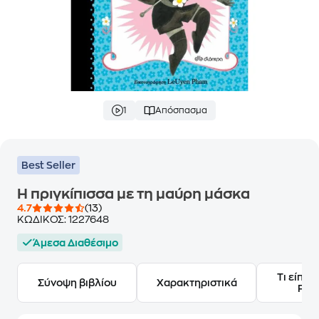
1
Απόσπασμα
Best Seller
Η πριγκίπισσα με τη μαύρη μάσκα
4.7
(13)
ΚΩΔΙΚΟΣ:
1227648
Άμεσα Διαθέσιμο
Τι είπαν
Σύνοψη βιβλίου
Χαρακτηριστικά
Frie