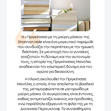
Η «Πριγκίπισσα με τη μαύρη μάσκα» της
Shannon Hale είναι ένα μαγευτικό παραμύθι
που συνδυάζει την περιπέτεια με την ηρωική
διάσταση. Σε μια εποχή που οι γυναίκες
αναζητούν τη δύναμη και την αυτονομία
τους, η ιστορία της Πριγκίπισσας Μανόλια
αναδεικνύει την εσωτερική δύναμη και τον
αγώνα για δικαιοσύνη.
Η πλοκή ακολουθεί την Πριγκίπισσα
Μανόλια, η οποία, όταν απειλείται το βασίλειό
της, μεταμορφώνεται σε μια ηρωίδα με
μαύρη μάσκα. Οι συγκρούσεις είναι έντονες,
καθώς αντιμετωπίζει κακούς και προδοσίες,
ενώ παράλληλα εξερευνά τη φιλία της με τη
Δούκισσα Περουκίνοφ. Τα συναισθήματα