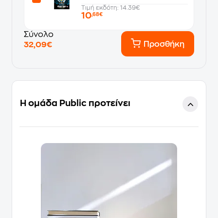
Τιμή εκδότη: 14.39€
10
,68€
Σύνολο
Προσθήκη
32,09€
Η ομάδα Public προτείνει