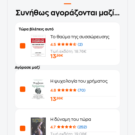
Συνήθως αγοράζονται μαζί...
Τώρα βλέπεις αυτό
Το θαύμα της συσσώρευσης
4.5
(2)
Τιμή εκδότη: 18.76€
13
,99€
Αγόρασε μαζί
Η ψυχολογία του χρήματος
4.8
(70)
13
,99€
Η δύναμη του τώρα
4.7
(252)
Τιμή εκδότη: 19.08€