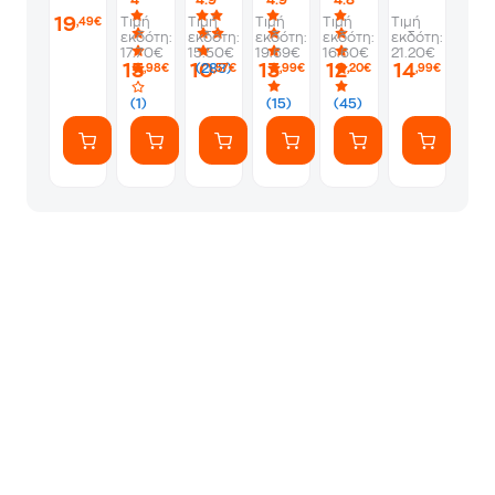
4
4.9
4.9
4.8
η
όλους
και
19
Τιμή
Τιμή
Τιμή
Τιμή
Τιμή
,49€
κάμαρα
τα
εκδότη:
εκδότη:
εκδότη:
εκδότη:
εκδότη:
με
καβείρια
17.70€
15.50€
19.69€
16.60€
21.20€
τα
μυστήρια
15
10
13
12
14
(288)
,98€
,57€
,99€
,20€
,99€
μυστικά
(1)
(15)
(45)