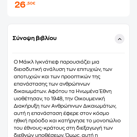
26
,50€
Σύνοψη βιβλίου
O Mάικλ Iγκνάτιεφ παρουσιάζει μια
διεισδυτική ανάλυση των επιτυχιών, των
αποτυχιών και των προοπτικών της
επανάστασης των ανθρώπινων
δικαιωμάτων. Aφότου τα Hνωμένα Έθνη
υιοθέτησαν, το 1948, την Oικουμενική
Διακήρυξη των Aνθρώπινων Δικαιωμάτων,
αυτή η επανάσταση έφερε στον κόσμο
ηθική πρόοδο και κατήργησε το μονοπώλιο
του έθνους-κράτους στη διεξαγωγή των
διεθνών υποθέσεων. Όμως, αυτή η