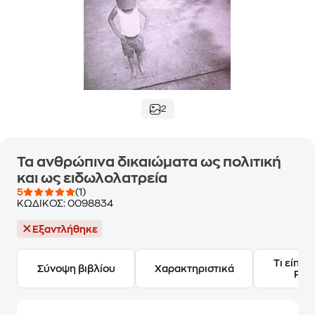
2
Τα ανθρώπινα δικαιώματα ως πολιτική
και ως ειδωλολατρεία
5
(1)
ΚΩΔΙΚΟΣ:
0098834
Εξαντλήθηκε
Τι είπαν
Σύνοψη βιβλίου
Χαρακτηριστικά
Frie