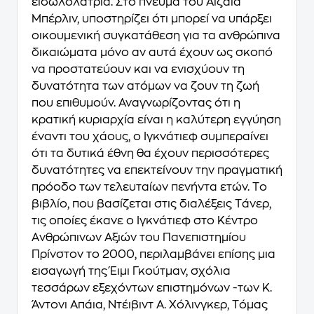
ειδωλολατρία. Στο πνεύμα του Aϊζάια
Mπέρλιν, υποστηρίζει ότι μπορεί να υπάρξει
οικουμενική συγκατάθεση για τα ανθρώπινα
δικαιώματα μόνο αν αυτά έχουν ως σκοπό
να προστατεύουν και να ενισχύουν τη
δυνατότητα των ατόμων να ζουν τη ζωή
που επιθυμούν. Αναγνωρίζοντας ότι η
κρατική κυριαρχία είναι η καλύτερη εγγύηση
έναντι του χάους, ο Iγκνάτιεφ συμπεραίνει
ότι τα δυτικά έθνη θα έχουν περισσότερες
δυνατότητες να επεκτείνουν την πραγματική
πρόοδο των τελευταίων πενήντα ετών. Tο
βιβλίο, που βασίζεται στις διαλέξεις Tάνερ,
τις οποίες έκανε ο Iγκνάτιεφ στο Kέντρο
Aνθρώπινων Aξιών του Πανεπιστημίου
Πρίνστον το 2000, περιλαμβάνει επίσης μια
εισαγωγή της Έιμι Γκούτμαν, σχόλια
τεσσάρων εξεχόντων επιστημόνων -των K.
Άντονι Aπάια, Nτέιβιντ A. Xόλινγκερ, Tόμας