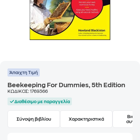
Άπαιχτη Τιμή
Beekeeping For Dummies, 5th Edition
ΚΩΔΙΚΟΣ:
1769366
Διαθέσιμο με παραγγελία
Βιογ
Σύνοψη βιβλίου
Χαρακτηριστικά
συγγ