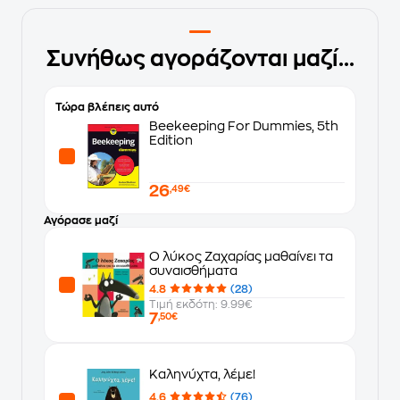
Συνήθως αγοράζονται μαζί...
Τώρα βλέπεις αυτό
Beekeeping For Dummies, 5th
Edition
26
,49€
Αγόρασε μαζί
Ο λύκος Ζαχαρίας μαθαίνει τα
συναισθήματα
4.8
(28)
Τιμή εκδότη: 9.99€
7
,50€
Καληνύχτα, λέμε!
4.6
(76)