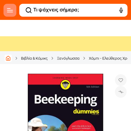
Βιβλία & Κόμικς
Ξενόγλωσσα
Χόμπι - Ελεύθερος Χρό