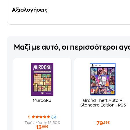
Αξιολογήσεις
Μαζί με αυτό, οι περισσότεροι α
Murdoku
Grand Theft Auto VI
Standard Edition - PS5
5
(3)
79
Τιμή εκδότη: 15.50€
,89€
13
,99€