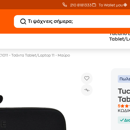
210 8181333
Το Wallet μου
Tucano B
Δώρο ΑΙ courses
Δωρεάν BoxNow
Tablet/L
αξίας 150€
για 1 χρόνο!
1011 - Τσάντα Tablet/Laptop 11 - Μαύρο
Πωλε
Tuc
Tab
5
ΚΩΔΙ
Δι