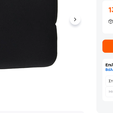
1
Επι
Βάλ
Σ
Μη