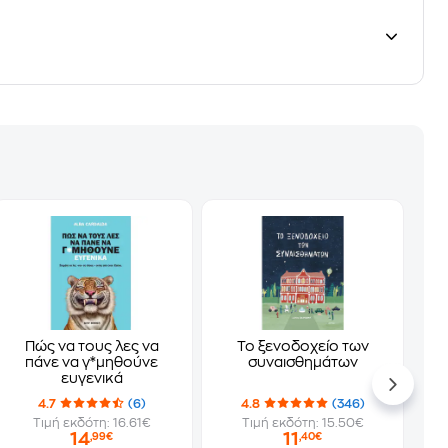
Πώς να τους λες να
Το ξενοδοχείο των
πάνε να γ*μηθούνε
συναισθημάτων
ευγενικά
4.7
(6)
4.8
(346)
Τιμή εκδότη: 16.61€
Τιμή εκδότη: 15.50€
14
11
,99€
,40€