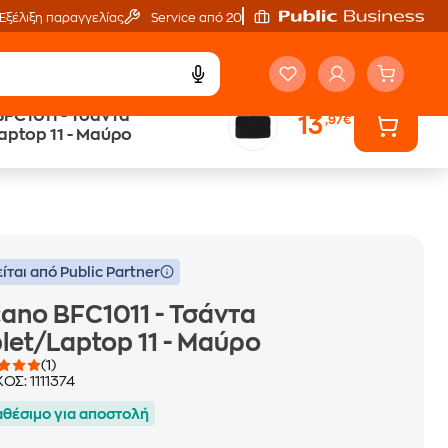
Εξέλιξη παραγγελίας
Service από 20'
FC1011 - Τσάντα
13
,97€
Trade & Save
aptop 11 - Μαύρο
επιστροφή κινητού
ίται από Public Partner
ano BFC1011 - Τσάντα
let/Laptop 11 - Μαύρο
(1)
ΚΟΣ:
1111374
αθέσιμο για αποστολή