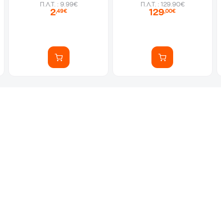
Π.Λ.Τ. : 9.99€
Π.Λ.Τ. : 129.90€
2
129
,49€
,00€