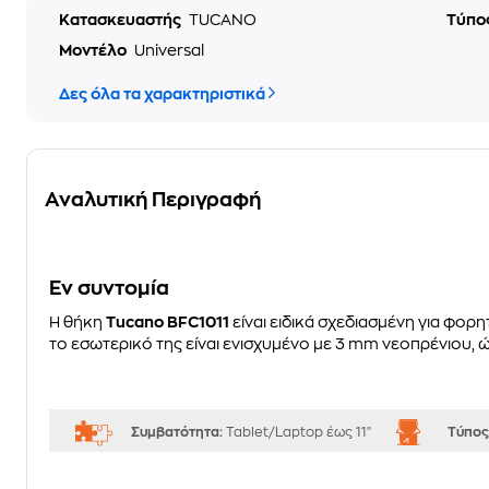
Κατασκευαστής
TUCANO
Τύπο
Μοντέλο
Universal
Δες όλα τα χαρακτηριστικά
Αναλυτική Περιγραφή
Eν συντομία
Η θήκη
Tucano BFC1011
είναι ειδικά σχεδιασμένη για φορ
το εσωτερικό της είναι ενισχυμένο με 3 mm νεοπρένιου,
Συμβατότητα:
Tablet/Laptop έως 11"
Τύπος