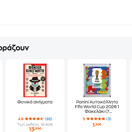
γοράζουν
Φονικά αινίγματα
Panini Αυτοκόλλητα
Fifa World Cup 2026 1
Φακελάκι (7
Αυτοκόλλητα)
4.6
(92)
5
(3)
1
Τιμή εκδότη: 18.80€
,30€
13
,99€