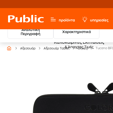
προϊόντα
υπηρεσίες
Αναλυτική
Χαρακτηριστικά
Περιγραφή
Καλοκαιρινές Εκπτώσεις
& Άπαιχτες Τιμές
Tucano BFC
Αξεσουάρ
Αξεσουάρ Tablet
Θήκες