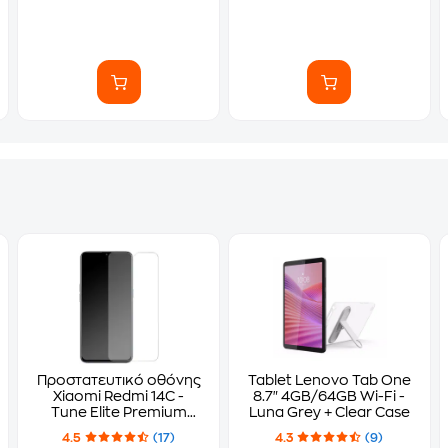
Προστατευτικό οθόνης
Tablet Lenovo Tab One
Xiaomi Redmi 14C -
8.7" 4GB/64GB Wi-Fi -
Tune Elite Premium
Luna Grey + Clear Case
Tempered Glass
4.5
(17)
4.3
(9)