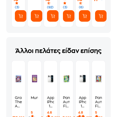
(7
ευγενικά
Αυτοκόλλητα)
(3)
(92)
(3)
(6)
Άλλοι πελάτες είδαν επίσης
Grand
Murdoku
Apple
Panini
Apple
Panini
Theft
iPhone
Αυτοκόλλητα
iPhone
Αυτοκόλλη
Auto
17
Fifa
17
Fifa
VI
Pro
World
Pro
World
5
4.6
4.8
5
Standard
Max
Cup
256GB
Cup