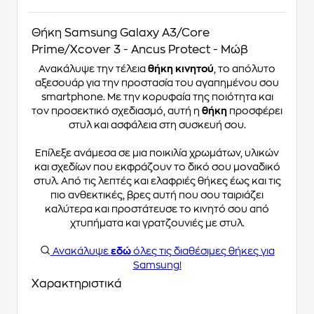
Θήκη Samsung Galaxy A3/Core
Prime/Xcover 3 - Ancus Protect - Μώβ
Ανακάλυψε την τέλεια
θήκη κινητού
, το απόλυτο
αξεσουάρ για την προστασία του αγαπημένου σου
smartphone. Με την κορυφαία της ποιότητα και
τον προσεκτικό σχεδιασμό, αυτή η
θήκη
προσφέρει
στυλ και ασφάλεια στη συσκευή σου.
Επίλεξε ανάμεσα σε μια ποικιλία χρωμάτων, υλικών
και σχεδίων που εκφράζουν το δικό σου μοναδικό
στυλ. Από τις λεπτές και ελαφριές θήκες έως και τις
πιο ανθεκτικές, βρες αυτή που σου ταιριάζει
καλύτερα και προστάτευσε το κινητό σου από
χτυπήματα και γρατζουνιές με στυλ.
Ανακάλυψε
εδώ
όλες τις διαθέσιμες θήκες για
Samsung!
Χαρακτηριστικά