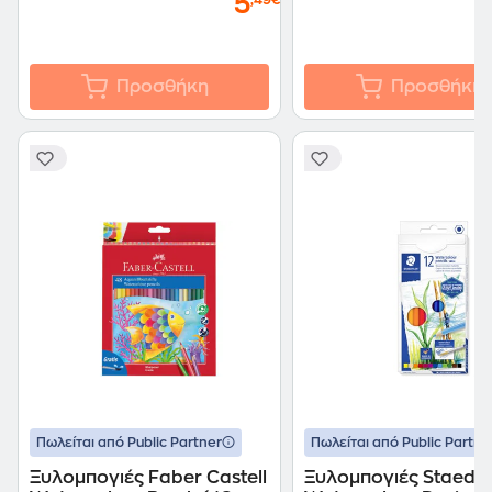
5
,49€
Προσθήκη
Προσθήκη
Πωλείται από Public Partner
Πωλείται από Public Partne
Ξυλομπογιές Faber Castell
Ξυλομπογιές Staedtl