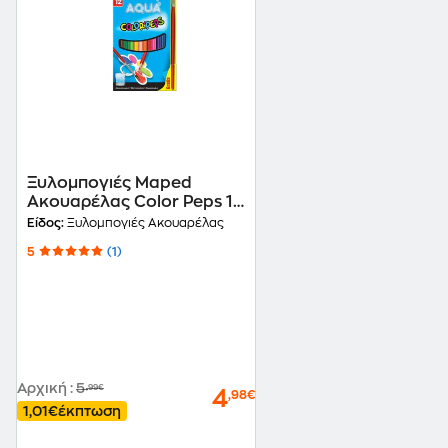
Ξυλομπογιές Maped
Ακουαρέλας Color Peps 12
Τεμάχια
Είδος:
Ξυλομπογιές Ακουαρέλας
5
(1)
Αρχική
:
5
,99€
4
,98€
1,01€
έκπτωση