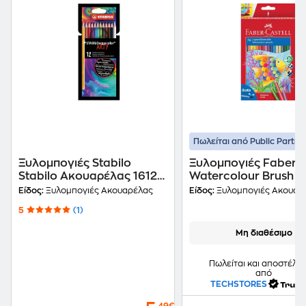
Πωλείται από Public Partne
Ξυλομπογιές Stabilo
Ξυλομπογιές Faber C
Stabilo Ακουαρέλας 1612
Watercolour Brush (
12 Τεμάχια
Τεμάχια)
Είδος:
Ξυλομπογιές Ακουαρέλας
Είδος:
Ξυλομπογιές Ακουαρ
5
(1)
Μη διαθέσιμο
Πωλείται και αποστέλλε
από
TECHSTORES