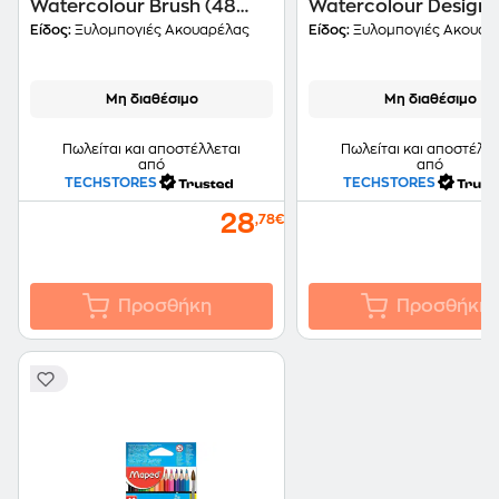
Watercolour Brush (48
Watercolour Design
Τεμάχια)
Journey (12 Τεμάχια)
Είδος:
Ξυλομπογιές Ακουαρέλας
Είδος:
Ξυλομπογιές Ακουαρ
Μη διαθέσιμο
Μη διαθέσιμο
Πωλείται και αποστέλλεται
Πωλείται και αποστέλλε
από
από
TECHSTORES
TECHSTORES
28
,78€
Προσθήκη
Προσθήκη