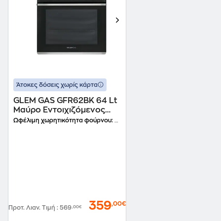
Άτοκες δόσεις χωρίς κάρτα
GLEM GAS GFR62BK 64 Lt
Μαύρο Εντοιχιζόμενος
Φούρνος Άνω Πάγκου
Ωφέλιμη χωρητικότητα φούρνου:
64 Lt
359
,00€
Προτ. Λιαν. Τιμή
:
569
,00€