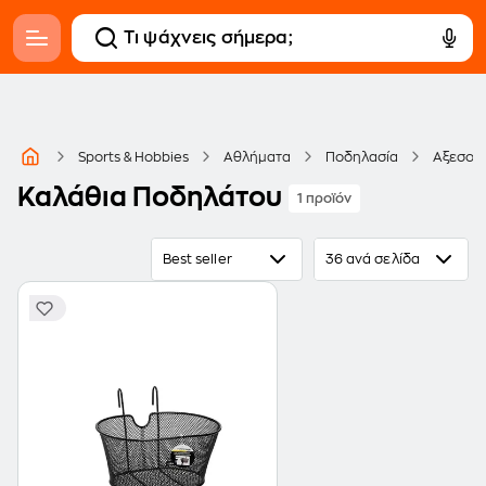
Sports & Hobbies
Αθλήματα
Ποδηλασία
Αξεσου
Καλάθια Ποδηλάτου
1 προϊόν
Best seller
36 ανά σελίδα