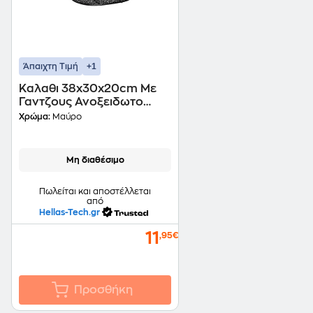
+1
Άπαιχτη Τιμή
Καλαθι 38x30x20cm Με
Γαντζους Ανοξειδωτο
Μαυρο With Hooks 750g
Χρώμα:
Μαύρο
Dunlop 41704
Μη διαθέσιμο
Πωλείται και αποστέλλεται
από
Hellas-Tech.gr
11
,95€
Προσθήκη