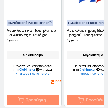
Πωλείται από Public Partner
Πωλείται από Public Partne
Ανακλαστικά Ποδηλάτου
Ανακλαστήρας Βέλο
Για Ακτίνες 5 Τεμάχια
Τροχού Ποδηλάτου 
Τεμάχια
Εγγύηση:
-
Εγγύηση:
-
Μη διαθέσιμο
Μη διαθέσιμο
Πωλείται και αποστέλλεται
Πωλείται και αποστέλλε
από
Ciel4me.gr
από
Ciel4me.gr
+ 1 ακόμα Public Partner
+ 1 ακόμα Public Part
8
,90€
Προσθήκη
Προσθήκη