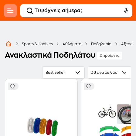
Sports & Hobbies
Αθλήματα
Ποδηλασία
Αξεσου
Ανακλαστικά Ποδηλάτου
2 προϊόντα
Best seller
36 ανά σελίδα