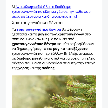
Ανακάλυψε
εδώ
όλα τα διαθέσιμα
χριστουγεννιάτικα είδη και γέμισε την κάθε σου
μέρα με ζεστασια και δημιουργικότητα!
Χριστουγεννιάτικα δέντρα
Τα
χριστουγεννιάτικα δέντρα
θα φέρουν τη
ζεστασιά και τη
μαγεία των Χριστουγέννων
στο
σπίτι σου. Ανακάλυψε μια ποικιλία από
χριστουγεννιάτικα δέντρα
που θα σε βοηθήσουν
να δημιουργήσεις το πιο
μαγικό
και
αξέχαστο
χριστουγεννιάτικο περιβάλλον. Επέλεξε ανάμεσα
σε
διάφορα μεγέθη
και
στυλ
για να βρεις το τέλειο
δέντρο που θα σε συνοδεύσει σε αυτήν την εποχή
της
χαράς
και της
αγάπης
.