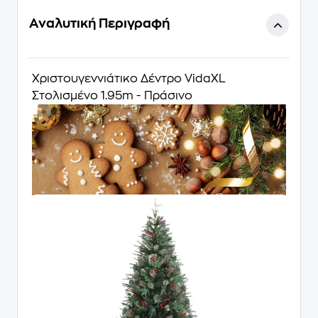
Αναλυτική Περιγραφή
Χριστουγεννιάτικο Δέντρο VidaXL
Στολισμένο 1.95m - Πράσινο