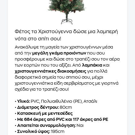
Φέτος τα Χριστούγεννα δώσε μια λαμπερή
νότα στο σπίτι σου!
Ανακάλυψε τη μαγεία των χριστουγέννων μέσα
από την
μεγάλη γκάμα προιόντων
που σου
προσφέρουμε και δώσε στο τραπέζι σου τον αέρα
των εορτών που του αξίζει. Από
λαμπάκια
και
χριστουγεννιάτικες διακοσμήσεις
για πολλά
διαφορετικά σημεία του σπιτιού σου, μέχρι
χριστουγεννιάτικα είδη σερβιρίσματος με γιορτινά
σχέδια για το τραπέζι σου!
•
Υλικό:
PVC, Πολυαιθυλένιο (PE), Ατσάλι
•
Διάμετρος δέντρου:
80cm
•
Κατασκευή με μεντεσέδες
•
Με 684 άκρες από PVC και 117 άκρες από PE
•
Απαιτείται συναρμολόγηση:
Ναι
•
Συνολικό ύψος:
195cm