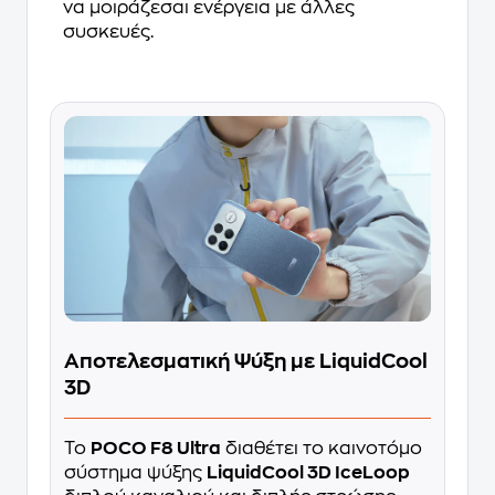
να μοιράζεσαι ενέργεια με άλλες
συσκευές.
Αποτελεσματική Ψύξη με LiquidCool
3D
Το
POCO F8 Ultra
διαθέτει το καινοτόμο
σύστημα ψύξης
LiquidCool 3D IceLoop