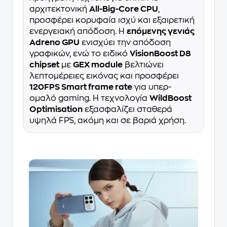
αρχιτεκτονική
All-Big-Core CPU
,
προσφέρει κορυφαία ισχύ και εξαιρετική
ενεργειακή απόδοση. Η
επόμενης γενιάς
Adreno GPU
ενισχύει την απόδοση
γραφικών, ενώ το ειδικό
VisionBoost D8
chipset
με
GEX module
βελτιώνει
λεπτομέρειες εικόνας και προσφέρει
120FPS Smart frame rate
για υπερ-
ομαλό gaming. Η τεχνολογία
WildBoost
Optimisation
εξασφαλίζει σταθερά
υψηλά FPS, ακόμη και σε βαριά χρήση.