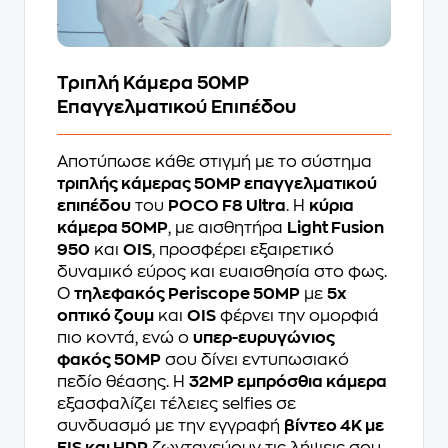
Τριπλή Κάμερα 50MP
Επαγγελματικού Επιπέδου
Αποτύπωσε κάθε στιγμή με το σύστημα
τριπλής κάμερας 50MP επαγγελματικού
επιπέδου
του
POCO F8 Ultra
. Η
κύρια
κάμερα 50MP
, με αισθητήρα
Light Fusion
950
και
OIS
, προσφέρει εξαιρετικό
δυναμικό εύρος και ευαισθησία στο φως.
Ο
τηλεφακός Periscope 50MP
με
5x
οπτικό ζουμ
και
OIS
φέρνει την ομορφιά
πιο κοντά, ενώ ο
υπερ-ευρυγώνιος
φακός 50MP
σου δίνει εντυπωσιακό
πεδίο θέασης. Η
32MP εμπρόσθια κάμερα
εξασφαλίζει τέλειες selfies σε
συνδυασμό με την εγγραφή
βίντεο 4K με