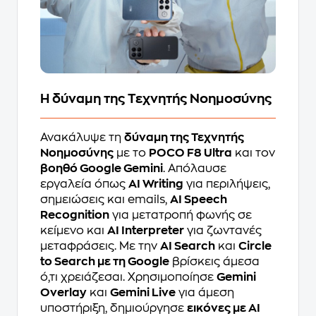
Η δύναμη της Τεχνητής Νοημοσύνης
Ανακάλυψε τη
δύναμη της Τεχνητής
Νοημοσύνης
με το
POCO F8 Ultra
και τον
βοηθό Google Gemini
. Απόλαυσε
εργαλεία όπως
AI Writing
για περιλήψεις,
σημειώσεις και emails,
AI Speech
Recognition
για μετατροπή φωνής σε
κείμενο και
AI Interpreter
για ζωντανές
μεταφράσεις. Με την
AI Search
και
Circle
to Search με τη Google
βρίσκεις άμεσα
ό,τι χρειάζεσαι. Χρησιμοποίησε
Gemini
Overlay
και
Gemini Live
για άμεση
υποστήριξη, δημιούργησε
εικόνες με AI