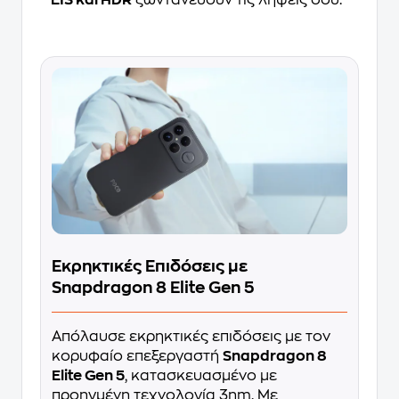
EIS και HDR
ζωντανεύουν τις λήψεις σου.
Εκρηκτικές Επιδόσεις με
Snapdragon 8 Elite Gen 5
Απόλαυσε εκρηκτικές επιδόσεις με τον
κορυφαίο επεξεργαστή
Snapdragon 8
Elite Gen 5
, κατασκευασμένο με
προηγμένη τεχνολογία 3nm. Με