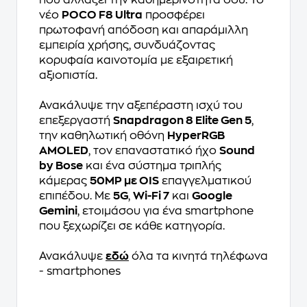
που αλλάζει την καθημερινότητά σου. Το
νέο
POCO F8 Ultra
προσφέρει
πρωτοφανή απόδοση και απαράμιλλη
εμπειρία χρήσης, συνδυάζοντας
κορυφαία καινοτομία με εξαιρετική
αξιοπιστία.
Ανακάλυψε την αξεπέραστη ισχύ του
επεξεργαστή
Snapdragon 8 Elite Gen 5
,
την καθηλωτική οθόνη
HyperRGB
AMOLED
, τον επαναστατικό ήχο
Sound
by Bose
και ένα σύστημα τριπλής
κάμερας
50MP με OIS
επαγγελματικού
επιπέδου. Με
5G
,
Wi-Fi 7
και
Google
Gemini
, ετοιμάσου για ένα smartphone
που ξεχωρίζει σε κάθε κατηγορία.
Ανακάλυψε
εδώ
όλα τα κινητά τηλέφωνα
- smartphones