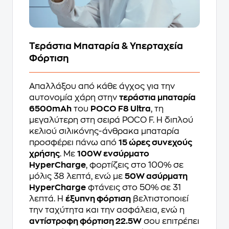
Τεράστια Μπαταρία & Υπερταχεία
Φόρτιση
Απαλλάξου από κάθε άγχος για την
αυτονομία χάρη στην
τεράστια μπαταρία
6500mAh
του
POCO F8 Ultra
, τη
μεγαλύτερη στη σειρά POCO F. Η διπλού
κελιού σιλικόνης-άνθρακα μπαταρία
προσφέρει πάνω από
15 ώρες συνεχούς
χρήσης
. Με
100W ενσύρματο
HyperCharge
, φορτίζεις στο 100% σε
μόλις 38 λεπτά, ενώ με
50W ασύρματη
HyperCharge
φτάνεις στο 50% σε 31
λεπτά. Η
έξυπνη φόρτιση
βελτιστοποιεί
την ταχύτητα και την ασφάλεια, ενώ η
αντίστροφη φόρτιση 22.5W
σου επιτρέπει