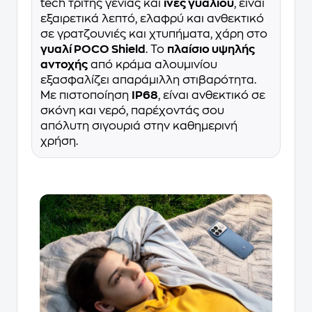
tech τρίτης γενιάς και
ίνες γυαλιού
, είναι
εξαιρετικά λεπτό, ελαφρύ και ανθεκτικό
σε γρατζουνιές και χτυπήματα, χάρη στο
γυαλί POCO Shield
. Το
πλαίσιο υψηλής
αντοχής
από κράμα αλουμινίου
εξασφαλίζει απαράμιλλη στιβαρότητα.
Με πιστοποίηση
IP68
, είναι ανθεκτικό σε
σκόνη και νερό, παρέχοντάς σου
απόλυτη σιγουριά στην καθημερινή
χρήση.