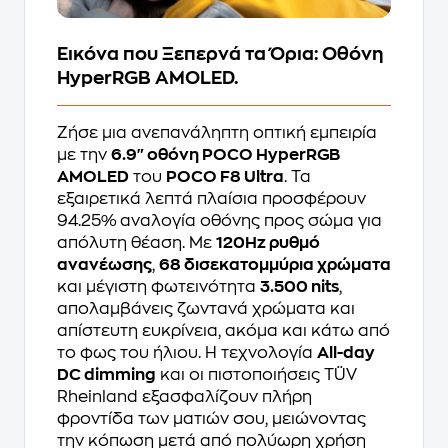
Εικόνα που Ξεπερνά τα Όρια: Οθόνη
HyperRGB AMOLED.
Ζήσε μια ανεπανάληπτη οπτική εμπειρία
με την
6.9" οθόνη POCO HyperRGB
AMOLED
του
POCO F8 Ultra
. Τα
εξαιρετικά λεπτά πλαίσια προσφέρουν
94.25% αναλογία οθόνης προς σώμα για
απόλυτη θέαση. Με
120Hz ρυθμό
ανανέωσης
,
68 δισεκατομμύρια χρώματα
και μέγιστη φωτεινότητα
3.500 nits
,
απολαμβάνεις ζωντανά χρώματα και
απίστευτη ευκρίνεια, ακόμα και κάτω από
το φως του ήλιου. Η τεχνολογία
All-day
DC dimming
και οι πιστοποιήσεις TÜV
Rheinland εξασφαλίζουν πλήρη
φροντίδα των ματιών σου, μειώνοντας
την κόπωση μετά από πολύωρη χρήση