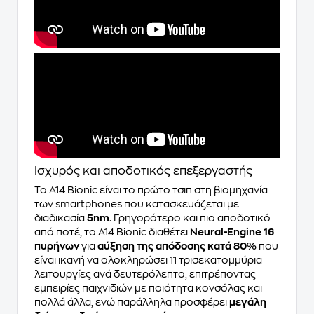
Ισχυρός και αποδοτικός επεξεργαστής
Το A14 Bionic είναι το πρώτο τσιπ στη βιομηχανία
των smartphones που κατασκευάζεται με
διαδικασία
5nm
. Γρηγορότερο και πιο αποδοτικό
από ποτέ, το A14 Bionic διαθέτει
Neural-Engine 16
πυρήνων
για
αύξηση της απόδοσης κατά 80%
που
είναι ικανή να ολοκληρώσει 11 τρισεκατομμύρια
λειτουργίες ανά δευτερόλεπτο, επιτρέποντας
εμπειρίες παιχνιδιών με ποιότητα κονσόλας και
πολλά άλλα, ενώ παράλληλα προσφέρει
μεγάλη