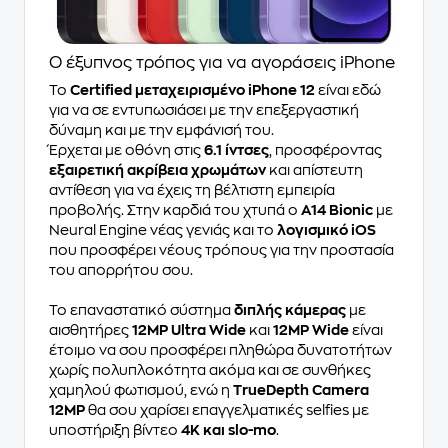
Ο έξυπνος τρόπος για να αγοράσεις iPhone
Το
Certified μεταχειρισμένο iPhone 12
είναι εδώ
για να σε εντυπωσιάσει με την επεξεργαστική
δύναμη και με την εμφάνισή του.
Έρχεται με οθόνη στις
6.1 ίντσες
, προσφέροντας
εξαιρετική ακρίβεια χρωμάτων
και απίστευτη
αντίθεση για να έχεις τη βέλτιστη εμπειρία
προβολής. Στην καρδιά του χτυπά ο
A14 Bionic
με
Neural Engine νέας γενιάς και το
λογισμικό iOS
που προσφέρει νέους τρόπους για την προστασία
του απορρήτου σου.
Το επαναστατικό σύστημα
διπλής κάμερας
με
αισθητήρες
12MP Ultra Wide
και
12MP Wide
είναι
έτοιμο να σου προσφέρει πληθώρα δυνατοτήτων
χωρίς πολυπλοκότητα ακόμα και σε συνθήκες
χαμηλού φωτισμού, ενώ η
TrueDepth Camera
12MP
θα σου χαρίσει επαγγελματικές selfies με
υποστήριξη βίντεο
4Κ και slo-mo
.