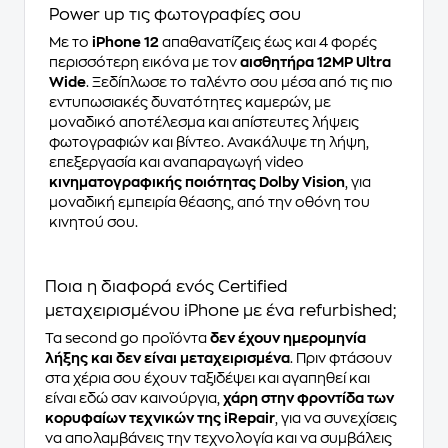
Power up τις φωτογραφίες σου
Με το
iPhone 12
απαθανατίζεις έως και 4 φορές
περισσότερη εικόνα με τον
αισθητήρα 12MP Ultra
Wide
. Ξεδίπλωσε το ταλέντο σου μέσα από τις πιο
εντυπωσιακές δυνατότητες καμερών, με
μοναδικό αποτέλεσμα και απίστευτες λήψεις
φωτογραφιών και βίντεο. Ανακάλυψε τη λήψη,
επεξεργασία και αναπαραγωγή video
κινηματογραφικής ποιότητας Dolby Vision
, για
μοναδική εμπειρία θέασης, από την οθόνη του
κινητού σου.
Ποια η διαφορά ενός Certified
μεταχειρισμένου iPhone με ένα refurbished;
Τα second go προϊόντα
δεν έχουν ημερομηνία
λήξης και δεν είναι μεταχειρισμένα
. Πριν φτάσουν
στα χέρια σου έχουν ταξιδέψει και αγαπηθεί και
είναι εδώ σαν καινούργια,
χάρη στην φροντίδα των
κορυφαίων τεχνικών της iRepair
, για να συνεχίσεις
να απολαμβάνεις την τεχνολογία και να συμβάλεις