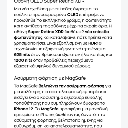
Οθόνη OLED Super Retina XDR
Μια νέα σχεδίαση με επίπεδες άκρες και το
ευέλικτο προσαρμοσμένο
OLED
επέτρεψε να
προωθηθεί το εκπληκτικό χρώμα, η φωτεινότητα
και η αντίθεση της οθόνης μέχρι τα ακραία όρια. Η
οθόνη
Super Retina XDR
διαθέτει 2
νέα επίπεδα
φωτεινότητας
και καταλαβαίνει πότε πρέπει να τα
χρησιμοποιήσει. Είναι εξοπλισμένη με
HDR10
τεχνολογία με εξαιρετική φωτεινότητα έως και
625 nits
όταν βρίσκεσαι έξω στον ήλιο και έως και
1200 nits
όταν προβάλλεις περιεχόμενο
εξαιρετικά υψηλού δυναμικού εύρους.
Ασύρματη φόρτιση με MagSafe
Το MagSafe
βελτιώνει την ασύρματη φόρτιση
για
μια καλύτερη, πιο αποτελεσματική εμπειρία και
εισάγει ένα οικοσύστημα αξεσουάρ εύκολης
τοποθέτησης που συμπληρώνουν όμορφα το
iPhone 12
. Το
MagSafe
προσφέρει μια μοναδική
εμπειρία στο iPhone, διαθέτοντας δυνατότητα
ασύρματης φόρτισης, βελτιστοποιημένης για
ευθυγράμμιση και αποτελεσματικότητα, που