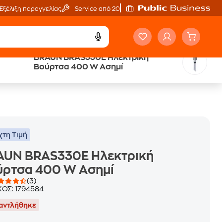
Εξέλιξη παραγγελίας
Service από 20'
BRAUN BRAS330E Ηλεκτρική
Public επιστροφή €
Βούρτσα 400 W Ασημί
κέρδος σε κάθε αγορά
χτη Τιμή
AUN BRAS330E Ηλεκτρική
ύρτσα 400 W Ασημί
(3)
ΚΟΣ:
1794584
αντλήθηκε