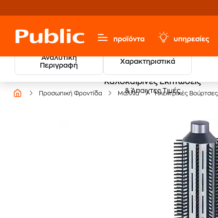
προϊόντα
υπηρεσίες
Αναλυτική
Χαρακτηριστικά
Περιγραφή
Καλοκαιρινές Εκπτώσεις
& Άπαιχτες Τιμές
Προσωπική Φροντίδα
Μαλλιά
Ηλεκτρικές Βούρτσες