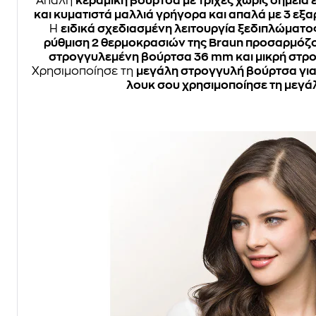
Απαλή
κεραμική βούρτσα με τρίχες χωρίς σημεία
και κυματιστά μαλλιά γρήγορα και απαλά με 3 ε
Η
ειδικά σχεδιασμένη λειτουργία ξεδιπλώματος 
ρύθμιση 2 θερμοκρασιών της Braun προσαρμόζου
στρογγυλεμένη βούρτσα 36 mm και μικρή στρ
Χρησιμοποίησε τη
μεγάλη στρογγυλή βούρτσα για
λουκ σου χρησιμοποίησε τη μεγά