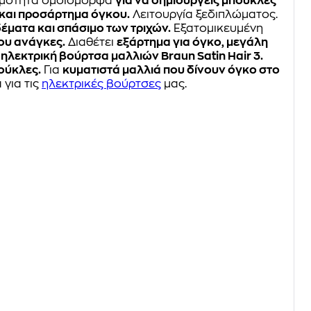
ρμότητα ομοιόμορφα
για να δημιουργείς μπούκλες
 και προσάρτημα όγκου.
Λειτουργία ξεδιπλώματος.
δέματα και σπάσιμο των τριχών.
Εξατομικευμένη
ου ανάγκες.
Διαθέτει
εξάρτημα για όγκο, μεγάλη
ν ηλεκτρική βούρτσα μαλλιών Braun Satin Hair 3.
πούκλες.
Για
κυματιστά μαλλιά που δίνουν όγκο στο
 για τις
ηλεκτρικές βούρτσες
μας.