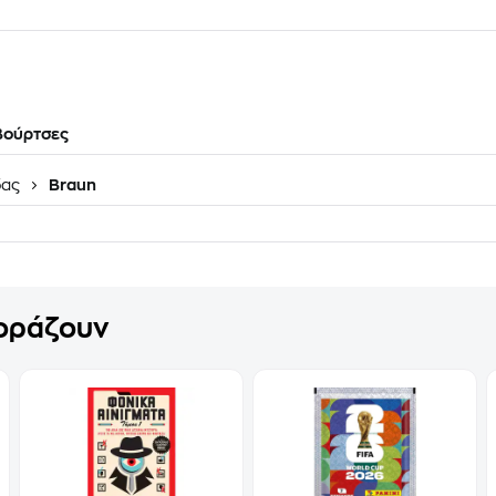
Βούρτσες
δας
Braun
γοράζουν