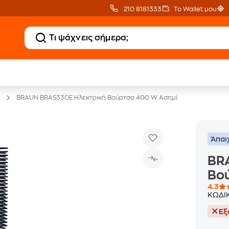
210 8181333
Το Wallet μου
20 € Public επιστροφή
Άτοκες Δόσεις
με Snappi
χωρίς κάρτα
BRAUN BRAS330E Ηλεκτρική Βούρτσα 400 W Ασημί
Άπαι
BR
Βο
4.3
ΚΩΔΙ
Εξ