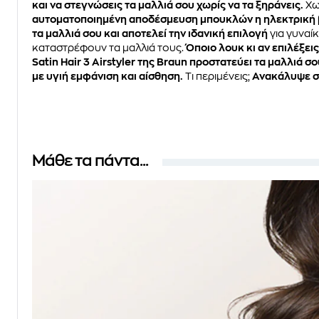
και να στεγνώσεις τα μαλλιά σου χωρίς να τα ξηράνεις.
Χω
αυτοματοποιημένη αποδέσμευση μπουκλών η ηλεκτρική βού
τα μαλλιά σου και αποτελεί την ιδανική επιλογή
για γυναί
καταστρέφουν τα μαλλιά τους.
Όποιο λουκ κι αν επιλέξει
Satin Hair 3 Airstyler της Braun προστατεύει τα μαλλιά σο
με υγιή εμφάνιση και αίσθηση.
Τι περιμένεις;
Ανακάλυψε 
Μάθε τα πάντα...