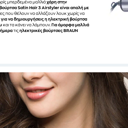
ρίς μπερδεμένα μαλλιά
χάρη στην
ρτσα Satin Hair 3 Airstyler είναι απαλή με
κες που θέλουν να αλλάζουν λουκ χωρίς να
ς για να δημιουργήσεις η ηλεκτρική βούρτσα
υ
και τα κάνει να λάμπουν.
Για όμορφα μαλλιά
σήμερα
τις
ηλεκτρικές βούρτσες BRAUN