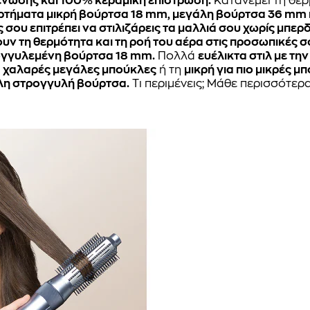
 ένωσης και 100% κεραμική επίστρωση.
Κατανέμει τη θε
ξαρτήματα μικρή βούρτσα 18 mm, μεγάλη βούρτσα 36 mm
σου επιτρέπει να στιλιζάρεις τα μαλλιά σου χωρίς μπερ
ν τη θερμότητα και τη ροή του αέρα στις προσωπικές σ
ογγυλεμένη βούρτσα 18 mm.
Πολλά
ευέλικτα στιλ με τη
 χαλαρές μεγάλες μπούκλες
ή τη
μικρή για πιο μικρές μ
λη στρογγυλή βούρτσα.
Τι περιμένεις; Μάθε περισσότερα