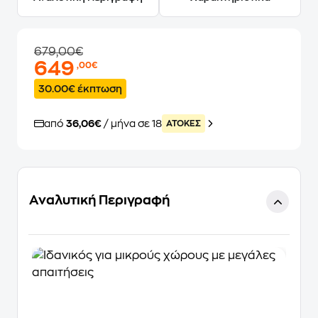
679,00€
649
,00€
30.00€ έκπτωση
από
36,06€
/ μήνα σε 18
ATOKEΣ
Αναλυτική Περιγραφή