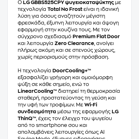
Ο
LG GBBS525CPY ψυγειοκαταψύκτης
με
τεχνολογία
Total No Frost
είναι η ιδανική
λύση για όσους αναζητούν μέγιστη
φρεσκάδα, έξυπνη λειτουργία και άψογη
εφαρμογή στην κουζίνα τους. Με τον
σύγχρονο σχεδιασμό
Premium Flat Door
και λειτουργία
Zero Clearance
, ανοίγει
πλήρως ακόμη και σε στενούς χώρους,
χωρίς περιορισμούς στην πρόσβαση.
Η τεχνολογία
DoorCooling+™
εξασφαλίζει γρήγορη και ομοιόμορφη
ψύξη σε κάθε σημείο, ενώ το
LinearCooling™
διατηρεί τη θερμοκρασία
σταθερή, προστατεύοντας τη γεύση και
την υφή των τροφίμων. Με
Wi-Fi
συνδεσιμότητα
μέσω της εφαρμογής
LG
ThinQ™
, έχεις τον έλεγχο του ψυγείου
από το smartphone σου και
απολαμβάνεις λειτουργίες όπως AI