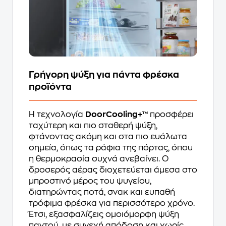
Γρήγορη ψύξη για πάντα φρέσκα
προϊόντα
Η τεχνολογία
DoorCooling+™
προσφέρει
ταχύτερη και πιο σταθερή ψύξη,
φτάνοντας ακόμη και στα πιο ευάλωτα
σημεία, όπως τα ράφια της πόρτας, όπου
η θερμοκρασία συχνά ανεβαίνει. Ο
δροσερός αέρας διοχετεύεται άμεσα στο
μπροστινό μέρος του ψυγείου,
διατηρώντας ποτά, σνακ και ευπαθή
τρόφιμα φρέσκα για περισσότερο χρόνο.
Έτσι, εξασφαλίζεις ομοιόμορφη ψύξη
παντού, με συνεχή απόδοση και χωρίς