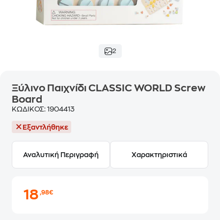
2
Ξύλινο Παιχνίδι CLASSIC WORLD Screw
Board
ΚΩΔΙΚΟΣ:
1904413
Εξαντλήθηκε
Αναλυτική Περιγραφή
Χαρακτηριστικά
18
,98€