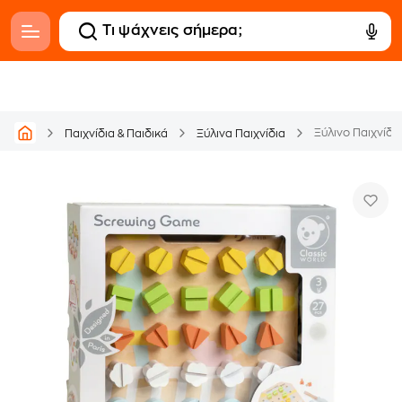
Ξύλινο Παιχνίδ
Παιχνίδια & Παιδικά
Ξύλινα Παιχνίδια