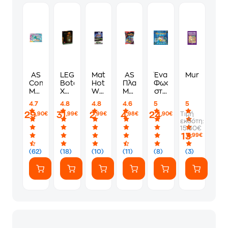
AS
LEGO®
Mattel
AS
Ένα
Murdoku
Company
Botanicals
Hot
Πλαστελίνη
Φως
Μαθαίνω
Χρυσάνθεμα
Wheels
Marvel
στο
Και
(10368)
Αυτοκινητάκια
Spiderman
Σκοτάδι
4.7
4.8
4.8
4.6
5
5
Δημιουργώ
Neon
Σακουλάκι
Επιτραπέζιο
29
31
2
4
24
Τιμή
,90€
,99€
,99€
,98€
,90€
Pen
Speeders
με
(Κάισσα)
εκδότη:
Studio
10
15.50€
Βαζάκια
13
,99€
και
Καπάκια
(62)
(18)
(10)
(11)
(8)
(3)
Καλουπάκια
280gr