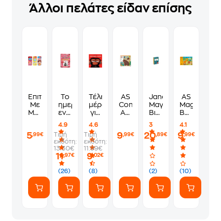
Άλλοι πελάτες είδαν επίσης
Επιτραπέζιο
Το
Τέλεια
AS
Janod
AS
Με
ημερολόγιο
μέρα
Company
Μαγνητικό
Magnet
Μαγνήτες
ενός
για
Art
Βιβλιό
Box
Σε
σπασίκλα:
νεύρα
Κηρομπογιές
-
Δεινόσαυρο
4.9
4.6
3
4.1
Tin
Ο
Ζωάκια
Αστεία
5
9
20
9
Τιμή
Τιμή
,99€
,99€
,89€
,99€
-
Χαλάστρας
Πρόσωπα
εκδότη:
εκδότη:
Τυχαία
Αγοριών
13.30€
11.99€
Επιλογή
(J02716)
11
9
,97€
,02€
(26)
(8)
(2)
(10)