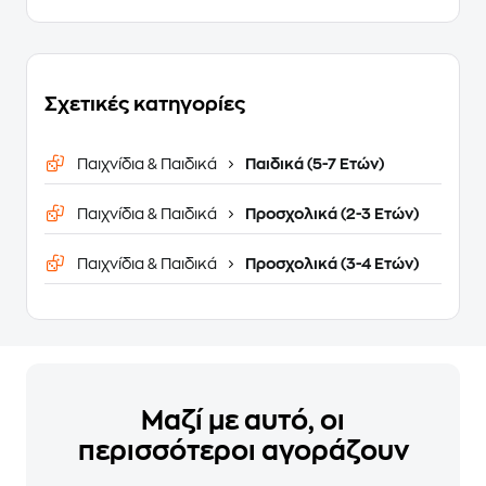
Σχετικές κατηγορίες
Παιχνίδια & Παιδικά
Παιδικά (5-7 Ετών)
Παιχνίδια & Παιδικά
Προσχολικά (2-3 Ετών)
Παιχνίδια & Παιδικά
Προσχολικά (3-4 Ετών)
Μαζί με αυτό, οι
περισσότεροι αγοράζουν