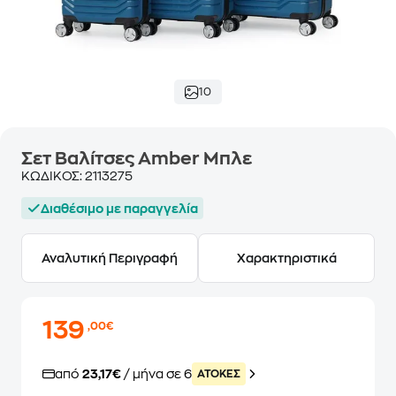
10
Σετ Βαλίτσες Amber Μπλε
ΚΩΔΙΚΟΣ:
2113275
Διαθέσιμο με παραγγελία
Αναλυτική Περιγραφή
Χαρακτηριστικά
139
,00€
από
23,17€
/ μήνα σε 6
ATOKEΣ