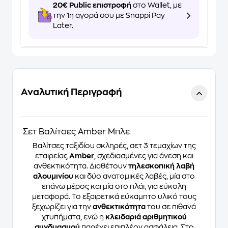
20€ Public επιστροφή
στο Wallet, με
την 1η αγορά σου με Snappi Pay
Later.
Αναλυτική Περιγραφή
Σετ Βαλίτσες Amber Μπλε
Βαλίτσες ταξιδίου σκληρές, σετ 3 τεμαχίων της
εταιρείας
Amber
, σχεδιασμένες για άνεση και
ανθεκτικότητα. Διαθέτουν
τηλεσκοπική λαβή
αλουμινίου
και δύο ανατομικές λαβές, μία στο
επάνω μέρος και μία στο πλάι, για εύκολη
μεταφορά. Το εξαιρετικά εύκαμπτο υλικό τους
ξεχωρίζει για την
ανθεκτικότητα
του σε πιθανά
χτυπήματα, ενώ η
κλειδαριά αριθμητικού
συνδυασμού
παρέχει επιπλέον ασφάλεια. Στο