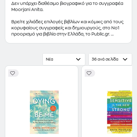
Δεν υπάρχει διαθέσιμο βιογραφικό για το συγγραφέα
Moorjani Anita.
Βρείτε χιλιάδες επιλογές βιβλίων και κόμικς από τους
κορυφαίους συγγραφείς και δημιουργούς, στο Νο1
προορισμό για βιβλία στην Ελλάδα, το Public.gr.
Προτεινόμενες κατηγορίες βιβλίων:
Ελληνόγλωσσα
Βιβλία
,
Ξενόγλωσσα Βιβλία
,
Κόμικς
Νέα
36 ανά σελίδα