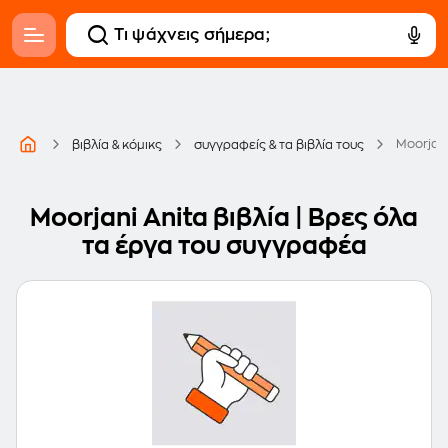
Moorjani
βιβλία & κόμικς
συγγραφείς & τα βιβλία τους
Moorjani Anita βιβλία | Βρες όλα
τα έργα του συγγραφέα