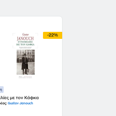
-22%
ση
λίες με τον Κάφκα
έας:
Gustav Janouch