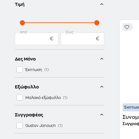
Τιμή
Από
Έως
€
€
Δες Μόνο
Έκπτωση
Εξώφυλλο
Μαλακό εξώφυλλο
Έκπτω
Συγγραφέας
Συνομι
Συγγραφ
Gustav Janouch