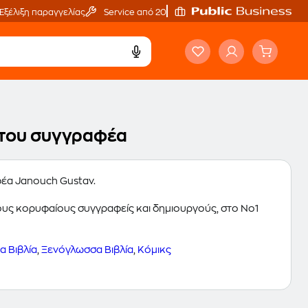
Εξέλιξη παραγγελίας
Service από 20'
α του συγγραφέα
φέα Janouch Gustav.
 τους κορυφαίους συγγραφείς και δημιουργούς, στο Νο1
 Βιβλία
,
Ξενόγλωσσα Βιβλία
,
Κόμικς