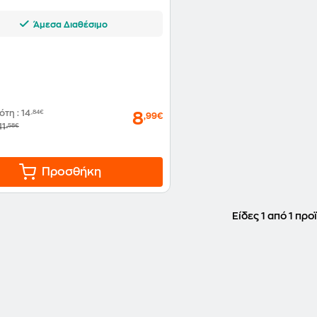
Άμεσα Διαθέσιμο
δότη
:
14
,84€
8
,99€
11
,58€
Προσθήκη
Είδες 1 από 1 προ