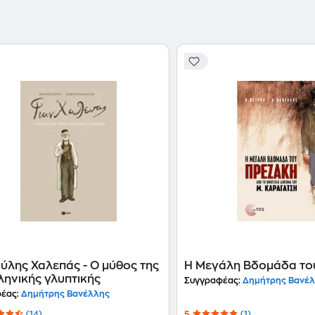
ύλης Χαλεπάς - Ο μύθος της
Η Μεγάλη Βδομάδα το
ληνικής γλυπτικής
Συγγραφέας:
Δημήτρης Βανέ
έας:
Δημήτρης Βανέλλης
(14)
5
(1)