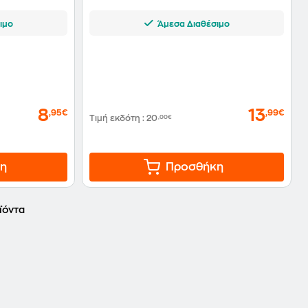
ιμο
Άμεσα Διαθέσιμο
8
13
,95€
,99€
Τιμή εκδότη
:
20
,00€
η
Προσθήκη
ϊόντα