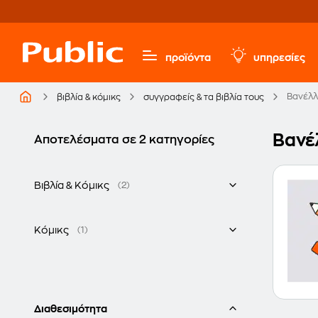
προϊόντα
υπηρεσίες
Βανέλλ
βιβλία & κόμικς
συγγραφείς & τα βιβλία τους
Βανέ
Αποτελέσματα σε 2 κατηγορίες
Βιβλία & Κόμικς
(2)
Ελληνικά
Κόμικς
(1)
Στα Ελληνικά
Διαθεσιμότητα