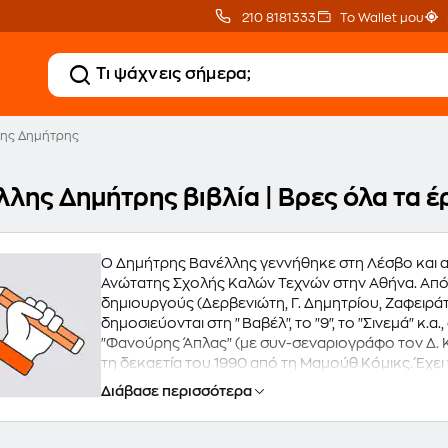
210 8181333
Το Wallet μου
ης Δημήτρης
λλης Δημήτρης βιβλία | Βρες όλα τα 
Ο Δημήτρης Βανέλλης γεννήθηκε στη Λέσβο και απ
Ανώτατης Σχολής Καλών Τεχνών στην Αθήνα. Από τ
δημιουργούς (Δερβενιώτη, Γ. Δημητρίου, Ζαφειράτο
δημοσιεύονται στη "Βαβέλ", το "9", το "Σινεμά" κ.
"Φανούρης Άπλας" (με συν-σεναριογράφο τον Δ. 
τη δεκαετία του 1990 από τη Μαμούθ Κόμικς. Έχει 
"Ασμόλ", "Έξω από την Γκρίζα Χώρα" και "Το καλο
Διάβασε περισσότερα
εκδόσεις "Τόπος" το άλμπουμ "Παραρλάμα και άλλ
Θανάση Πέτρου.