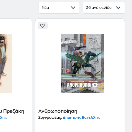
Νέα
36 ανά σελίδα
υ Πρεζάκη
Ανθρωποποίηση
λλης
Συγγραφέας:
Δημήτρης Βανέλλης