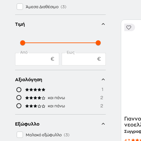
Άμεσα Διαθέσιμο
Τιμή
Από
Έως
€
€
Αξιολόγηση
1
2
και πάνω
2
και πάνω
Γιαννο
Εξώφυλλο
νεοελ
Συγγραφ
Μαλακό εξώφυλλο
4.7