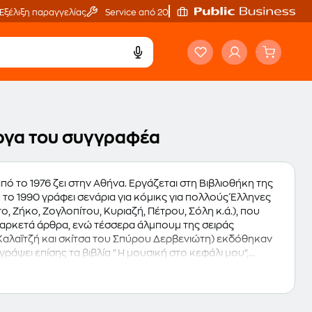
Εξέλιξη παραγγελίας
Service από 20'
έργα του συγγραφέα
ό το 1976 ζει στην Αθήνα. Εργάζεται στη Βιβλιοθήκη της
ο 1990 γράφει σενάρια για κόμικς για πολλούς Έλληνες
, Ζήκο, Ζογλοπίτου, Κυριαζή, Πέτρου, Σόλη κ.ά.), που
α., αρκετά άρθρα, ενώ τέσσερα άλμπουμ της σειράς
Καλαϊτζή και σκίτσα του Σπύρου Δερβενιώτη) εκδόθηκαν
γράψει επίσης τα βιβλία "Η μουσική στο κεφάλι μου",
καίρι μου έξω από τον Θόλο". Το 2011 κυκλοφόρησε από τις
ες ιστορίες του Δημοσθένη Βουτρά" σε σχέδια του