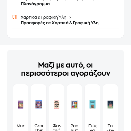
Πλανόγραμμα
Χαρτικά & Γραφική Ύλη
Προσφορές σε Χαρτικά & Γραφική Υλη
Μαζί με αυτό, οι
περισσότεροι αγοράζουν
Murdoku
Grand
Φονικά
Panini
Πώς
Το
Theft
αινίγματα
Αυτοκόλλητα
να
ξενοδοχείο