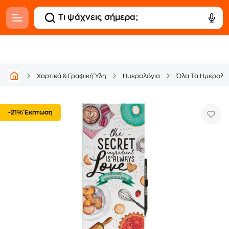
Χαρτικά & Γραφική Ύλη
Ημερολόγια
Όλα Τα Ημερολό
-21% Έκπτωση