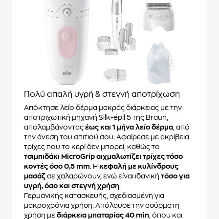
Πολύ απαλή υγρή & στεγνή αποτρίχωση
Απόκτησε λείο δέρμα μακράς διάρκειας με την
αποτριχωτική μηχανή Silk-épil 5 της Braun,
απολαμβάνοντας
έως και 1 μήνα λείο δέρμα
, από
την άνεση του σπιτιού σου. Αφαίρεσε με ακρίβεια
τρίχες που το κερί δεν μπορεί, καθώς το
τσιμπιδάκι MicroGrip αιχμαλωτίζει τρίχες τόσο
κοντές όσο 0,5 mm
. Η
κεφαλή με κυλίνδρους
μασάζ
σε χαλαρώνουν, ενώ είναι ιδανική
τόσο για
υγρή, όσο και στεγνή χρήση
.
Γερμανικής κατασκευής, σχεδιασμένη για
μακροχρόνια χρήση. Απόλαυσε την ασύρματη
χρήση με
διάρκεια μπαταρίας 40 min
, όπου και