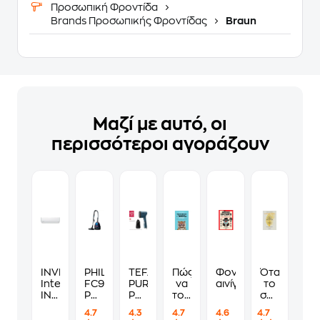
Προσωπική Φροντίδα
Brands Προσωπικής Φροντίδας
Braun
Μαζί με αυτό, οι
περισσότεροι αγοράζουν
INVENTOR
PHILIPS
TEFAL
Πώς
Φονικά
Όταν
Intellia
FC9333/09
PURE
να
αινίγματα
το
INVI-
PowerPro
POP
τους
σώμα
12WFI
Compact
DT2020
λες
λέει
4.7
4.3
4.7
4.6
4.7
Κλιματιστικό
750
1300
να
όχι