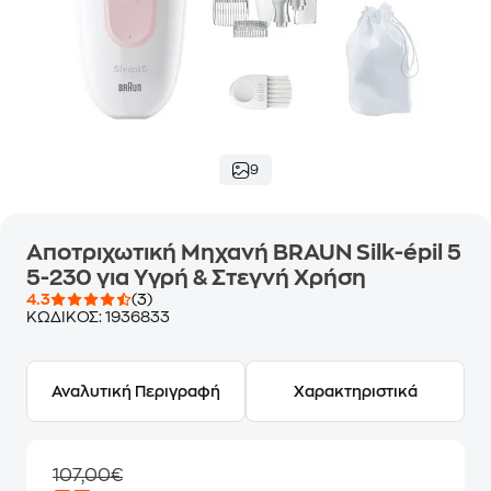
9
Αποτριχωτική Μηχανή BRAUN Silk-épil 5
5-230 για Υγρή & Στεγνή Χρήση
4.3
(3)
ΚΩΔΙΚΟΣ:
1936833
Αναλυτική Περιγραφή
Χαρακτηριστικά
107,00€