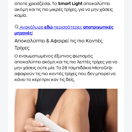
όποτε χρειάζεσαι. Το
Smart Light
αποκαλύπτει
ακόμη και τις πιο μικρές τρίχες, για να μην χάσεις
καμία.
Ανακάλυψε
εδώ
περισσότερες
αποτριχωτικές
μηχανές
!
Αποκαλύπτει & Αφαιρεί τις πιο Κοντές
Τρίχες
Ο ενσωματωμένος έξυπνος φωτισμός
αποκαλύπτει ακόμη και τις πιο λεπτές τρίχες για να
μην χάσεις ούτε μία. Τα 28 τσιμπιδάκια MicroGrip
αφαιρούν τις πιο κοντές τρίχες που δεν μπορεί να
κάνει το κερί πριν καν τις δείς.