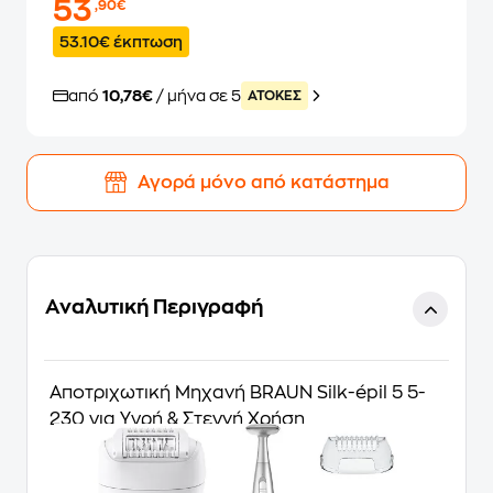
53
,90€
53.10€ έκπτωση
από
10,78€
/ μήνα σε 5
ATOKEΣ
Αγορά μόνο από κατάστημα
Αναλυτική Περιγραφή
Αποτριχωτική Μηχανή BRAUN Silk-épil 5 5-
230 για Υγρή & Στεγνή Χρήση