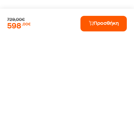
729,00€
Προσθήκη
598
,00€