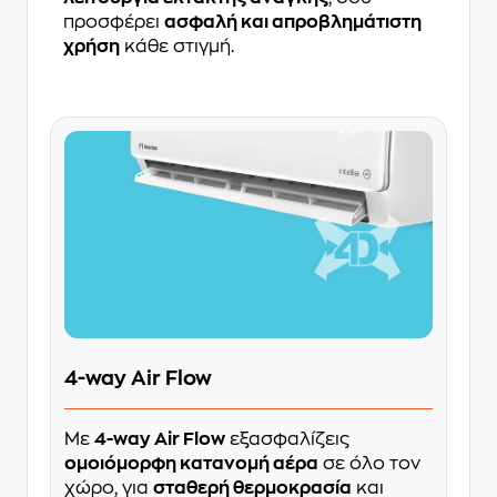
προσφέρει
ασφαλή και απροβλημάτιστη
χρήση
κάθε στιγμή.
4-way Air Flow
Με
4-way Air Flow
εξασφαλίζεις
ομοιόμορφη κατανομή αέρα
σε όλο τον
χώρο, για
σταθερή θερμοκρασία
και