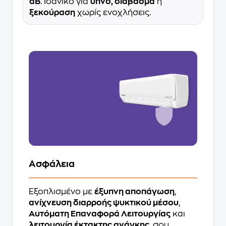
dB
. Ιδανικό για
ύπνο, διάβασμα
ή
ξεκούραση
χωρίς ενοχλήσεις.
Ασφάλεια
Εξοπλισμένο με
έξυπνη αποπάγωση
,
ανίχνευση διαρροής ψυκτικού μέσου
,
Αυτόματη Επαναφορά Λειτουργίας
και
λειτουργία έκτακτης ανάγκης
, σου