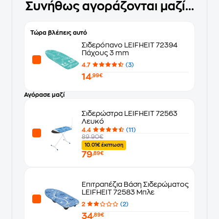
Συνήθως αγοράζονται μαζί...
Τώρα βλέπεις αυτό
Σιδερόπανο LEIFHEIT 72394
Πάχους 3 mm
4.7
(3)
14
,99€
Αγόρασε μαζί
Σιδερώστρα LEIFHEIT 72563
Λευκό
4.4
(11)
89.90€
10.01€ έκπτωση
79
,89€
Επιτραπέζια Βάση Σιδερώματος
LEIFHEIT 72583 Μπλε
2
(2)
34
,89€