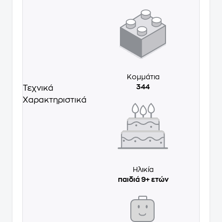
Κομμάτια
344
Τεχνικά
Χαρακτηριστικά
Ηλικία
παιδιά 9+ ετών