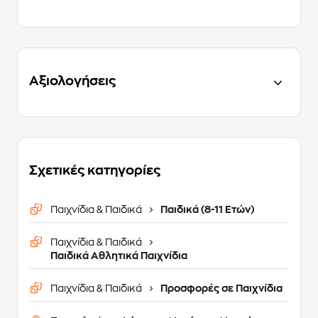
Αξιολογήσεις
Σχετικές κατηγορίες
Παιχνίδια & Παιδικά
Παιδικά (8-11 Ετών)
Παιχνίδια & Παιδικά
Παιδικά Αθλητικά Παιχνίδια
Παιχνίδια & Παιδικά
Προσφορές σε Παιχνίδια