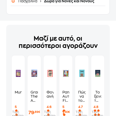
Πασχαλινά
Δώρα για Νονές και Νονούς
Μαζί με αυτό, οι
περισσότεροι αγοράζουν
Murdoku
Grand
Φονικά
Panini
Πώς
Το
Theft
αινίγματα
Αυτοκόλλητα
να
ξενοδοχείο
Auto
Fifa
τους
των
VI
World
λες
συναισθημ
5
4.6
5
4.7
4.8
Standard
Cup
να
79
1
Τιμή
Τιμή
Τιμή
Τιμή
,89€
,30€
Edition
2026
πάνε
εκδότη:
εκδότη:
εκδότη:
εκδότη: