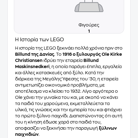
Φιγούρες
1
Η Ιστορία των LEGO
Η ιστορία της LEGO ξεκινάει πολλά χρόνια πριν στο
Billund της Δανίας
. Το
1916 ο ξυλουργός Ole Kirke
Christiansen
ιδρύει την εταιρεία
Billund
Maskinsnedkeri
, η οποία παράγει έπιπλα, εργαλεία
και άλλες κατασκευές από ξύλο. Κατά την
διάρκεια της Μεγάλης Ύφεσης του '30, η εταιρεία
αντιμετωπίζει οικονομικά προβλήματα, με
αποτέλεσμα να κλείσει το 1932. Λίγο αργότερα ο
Ole χάνει την γυναίκα του και, με σκοπό να κάνει
τα παιδιά του χαρούμενα, εκμεταλλεύεται τα
υλικά, τις γνώσεις και την εμπειρία του και φτιάχνει
το πρώτο ξύλινο παιχνίδι. Διαπιστώνοντας ότι αυτή
του η κίνηση έδωσε χαρά στα παιδιά του,
αποφασίζει να ξεκινήσει την παραγωγή
ξύλινων
παιχνιδιών
.