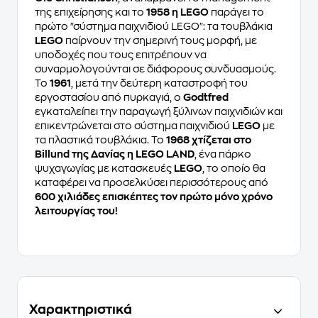
της επιχείρησης και το
1958 η LEGO
παράγει το
πρώτο "σύστημα παιχνιδιού LEGO": τα τουβλάκια
LEGO
παίρνουν την σημερινή τους μορφή, με
υποδοχές που τους επιτρέπουν να
συναρμολογούνται σε διάφορους συνδυασμούς.
Το
1961
, μετά την δεύτερη καταστροφή του
εργοστασίου από πυρκαγιά, ο
Godtfred
εγκαταλείπει την παραγωγή ξύλινων παιχνιδιών και
επικεντρώνεται στο σύστημα παιχνιδιού
LEGO
με
τα πλαστικά τουβλάκια. Το
1968 χτίζεται στο
Billund της Δανίας η LEGO LAND
, ένα πάρκο
ψυχαγωγίας με κατασκευές
LEGO
, το οποίο θα
καταφέρει να προσελκύσει περισσότερους από
600 χιλιάδες επισκέπτες τον πρώτο μόνο χρόνο
λειτουργίας του!
Χαρακτηριστικά