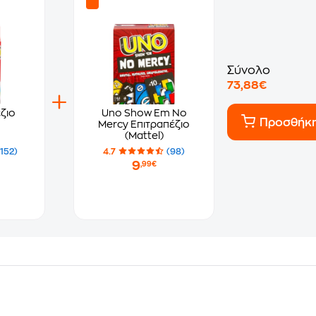
Σύνολο
73,88€
ζιο
Uno Show Em No
Προσθήκ
Mercy Επιτραπέζιο
(Mattel)
(152)
4.7
(98)
9
,99€