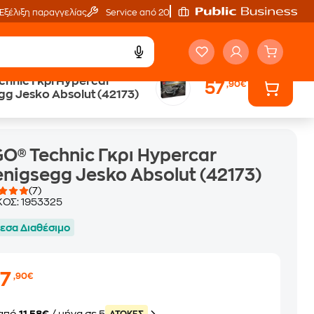
Εξέλιξη παραγγελίας
Service από 20'
chnic Γκρι Hypercar
57
,90€
g Jesko Absolut (42173)
O® Technic Γκρι Hypercar
nigsegg Jesko Absolut (42173)
(7)
ΚΟΣ:
1953325
εσα Διαθέσιμο
57
,90€