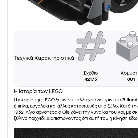
Τεχνικά Χαρακτηριστικά
Σχέδιο
Κομμάτ
42173
801
Η Ιστορία των LEGO
Η ιστορία της LEGO ξεκινάει πολλά χρόνια πριν στο
Billund
έπιπλα, εργαλεία και άλλες κατασκευές από ξύλο. Κατά τη
1932. Λίγο αργότερα ο Ole χάνει την γυναίκα του και, με σ
ξύλινο παιχνίδι. Διαπιστώνοντας ότι αυτή του η κίνηση έδ