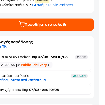
από
11,58€
/ μήνα σε 5
ATOKEΣ
Πωλείται από
Public
+ 4 ακόμη Public Partners
Προσθήκη στο καλάθι
λογές παράδοσης
ε ΤΚ
ε
BOX NOW Locker
Παρ 07/08 - Δευ 10/08
2,00€
ή ΔΩΡΕΑΝ με
Public+ delivery
 κατάστημα Public
ΔΩΡΕΑΝ
αθεσιμότητα ανά κατάστημα
τον
χώρο σου
Παρ 07/08 - Δευ 10/08