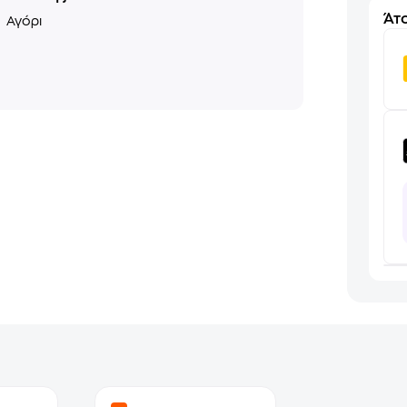
Άτο
ο
Αγόρι