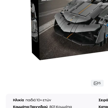
15
Ηλικία
παιδιά 10+ ετών
Σειρ
Κομμάτια Παιχνιδιού
801 Κομμάτια
Κατα