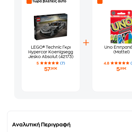
Τώρα βλέπεις αυτό
LEGO® Technic Γκρι
Uno Επιτραπέ
Hypercar Koenigsegg
(Mattel)
Jesko Absolut (42173)
5
(7)
4.8
57
5
,90€
,99€
Αναλυτική Περιγραφή