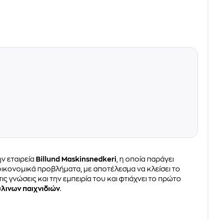
ην εταιρεία
Billund Maskinsnedkeri
, η οποία παράγει
 οικονομικά προβλήματα, με αποτέλεσμα να κλείσει το
ις γνώσεις και την εμπειρία του και φτιάχνει το πρώτο
ύλινων παιχνιδιών
.