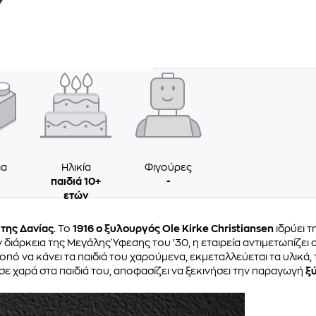
ια
Ηλικία
Φιγούρες
παιδιά 10+
-
ετών
 της Δανίας
. Το
1916 ο ξυλουργός Ole Kirke Christiansen
ιδρύει τ
ν διάρκεια της Μεγάλης Ύφεσης του '30, η εταιρεία αντιμετωπίζει
κοπό να κάνει τα παιδιά του χαρούμενα, εκμεταλλεύεται τα υλικά, τ
ωσε χαρά στα παιδιά του, αποφασίζει να ξεκινήσει την παραγωγή
ξ