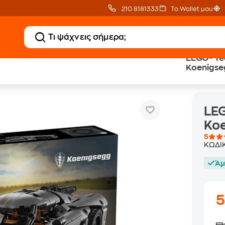
210 8181333
Το Wallet μου
LEGO® Te
Koenigseg
nic Γκρι Hypercar Koenigsegg Jesko Absolut (42173)
LEG
Koe
5
ΚΩΔΙ
Άμ