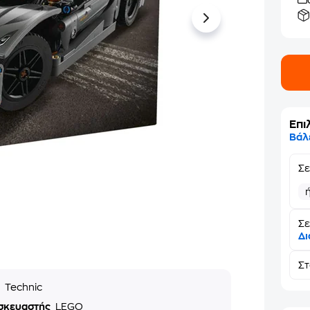
Επι
Βάλ
Σ
Σε
Δι
Σ
ά
Technic
σκευαστής
LEGO