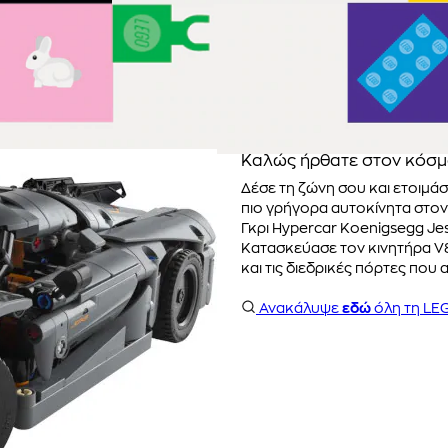
Καλώς ήρθατε στον κόσμο
Δέσε τη ζώνη σου και ετοιμά
πιο γρήγορα αυτοκίνητα στο
Γκρι Hypercar Koenigsegg Jes
Κατασκεύασε τον κινητήρα V8
και τις διεδρικές πόρτες που
Ανακάλυψε
εδώ
όλη τη LE