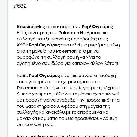
#582
Καλωσήρθες
στον κόσμο των
Pop! Φιγούρες
!
Εδώ, οι λάτρεις του
Pokemon
θα βρουν μια
συλλογή που ξεπερνά τις προσδοκίες τους.
Κάθε
Pop! Φιγούρες
αποτελεί μια μικρή κομμένη
από τη μαγεία του
Pokemon
, έτοιμη να
ομορφύνει τη συλλογή σου ή να γίνει το
αγαπημένο σου δώρο για κάποιον άλλον λάτρη!
Κάθε
Pop! Φιγούρες
είναι μια μοναδική εκδοχή
του αγαπημένου σου χαρακτήρα από το
Pokemon
. Από τις λεπτομερείς γραμμές μέχρι τα
ζωηρά χρώματα, κάθε λεπτομέρεια έχει επιλεγεί
με προσοχή για να αναδείξει την προσωπικότητα
του χαρακτήρα σου. Αφέσου στη μαγεία της
συλλογής και ανακάλυψε τα απρόσμενα και
μοναδικά κομμάτια που θα προσθέσουν λάμψη
στη συλλογή σου.
Είτε είσαι φανατικός συλλέκτης, είτε λάτρης του