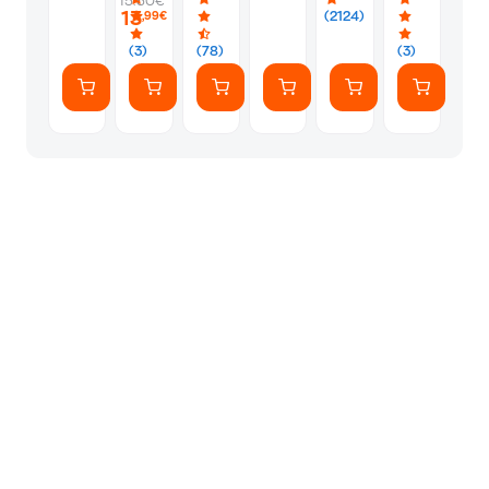
15.50€
PS5
Silver
Φακελάκι
13
(2124)
,99€
(7
Αυτοκόλλητ
(3)
(78)
(3)