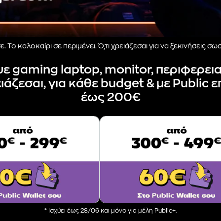
. Το καλοκαίρι σε περιμένει. Ό,τι χρειάζεσαι για να ξεκινήσεις σω
 gaming laptop, monitor, περιφερειακ
ιάζεσαι, για κάθε budget & με Public 
έως 200€
* Ισχύει έως 28/06 και μόνο για μέλη Public+.