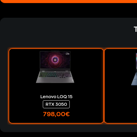
Lenovo LOQ 15
RTX 3050
798
,00€