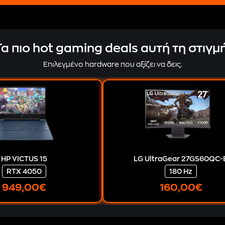
Τα πιο hot gaming deals αυτή τη στιγμή
Επιλεγμένο hardware που αξίζει να δεις.
HP VICTUS 15
LG UltraGear 27GS60QC-
RTX 4050
180 Hz
949
,00€
160
,00€