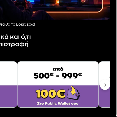
στά θα το βρεις εδώ!
ά και ό,τι
επιστροφή