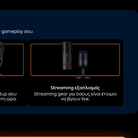
ο gameplay σου.
Streaming εξοπλισμός
etup σου
Streaming gear για όσους είναι έτοιμοι
ώτη ώρα.
να βγουν live.