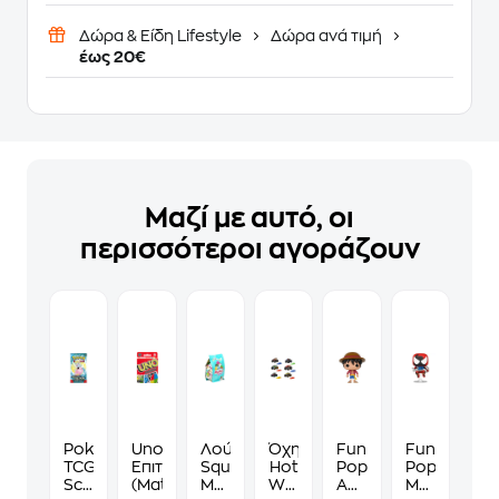
Δώρα & Είδη Lifestyle
Δώρα ανά τιμή
έως 20€
Μαζί με αυτό, οι
περισσότεροι αγοράζουν
Pokémon
Uno
Λούτρινο
Όχημα
Funko
Funko
TCG:
Επιτραπέζιο
Squishmallows
Hot
Pop!
Pop!
Scarlet
(Mattel)
Mystery
Wheels
Animation
Marvel: