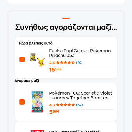
Συνήθως αγοράζονται μαζί...
Τώρα βλέπεις αυτό
Funko Pop! Games: Pokemon -
Pikachu 353
4.4
(9)
15
,98€
Αγόρασε μαζί
Pokémon TCG: Scarlet & Violet
- Journey Together Booster
Blister
4.8
(37)
5
,99€