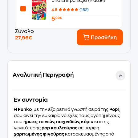
Uno Επιτραπέζιο (Mattel)
4.8
(152)
5
,99€
Σύνολο
Προσθήκη
27,96€
Αναλυτική Περιγραφή
Eν συντομία
Η
Funko
, με την εξαιρετικά γνωστή σειρά της
Pop!
,
σου δίνει την ευκαιρία να έχεις τους αγαπημένους
σου
ήρωες ταινιών, παιχνιδιών, κόμικ
και της
γενικότερης
pop κουλτούρας
σε μορφή
χαριτωμένης φιγούρας
κατασκευασμένης από