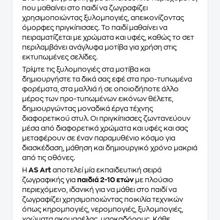
που μαθαίνει στο παιδί να ζωγραφίζει
χρησιμοποιώντας ξυλομπογιές, απεικονίζοντας
όμορφες πριγκίπισσες. Το παιδί μαθαίνει να
πειραματίζεται με χρώματα και υφές, καθώς το σετ
περιλαμβάνει ανάγλυφα μοτίβα για χρήση στις
εκτυπωμένες σελίδες.
Τρίψτε τις ξυλομπογιές στα μοτίβα και
δημιουργήστε τα δικά σας εφέ στα προ-τυπωμένα
φορέματα, στα μαλλιά ή σε οποιοδήποτε άλλο
μέρος των προ-τυπωμένων εικόνων θέλετε,
δημιουργώντας μοναδικά έργα τέχνης
διαφορετικού στυλ. Οι πριγκίπισσες ζωντανεύουν
μέσα από διαφορετικά χρώματα και υφές και σας
μεταφέρουν σε έναν παραμυθένιο κόσμο για
διασκέδαση, μάθηση και δημιουργικό χρόνο μακριά
από τις οθόνες.
H
AS Art
αποτελεί μία εκπαιδευτική σειρά
ζωγραφικής για
παιδιά 2-10 ετών
με πλούσιο
περιεχόμενο, ιδανική για να μάθει στο παιδί να
ζωγραφίζει χρησιμοποιώντας ποικιλία τεχνικών
όπως κηρομπογιές, νερομπογιές, ξυλομπογιές,
χρώματα ακουαρέλας, μαρκαδόρους. Κάθε