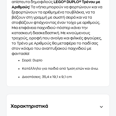
απίστευτα δημοφιλούς
LEGO® DUPLO® Τρένου με
Αριθμούς
! Τα νήπια μπορούν να φορτώνουν και να
ξεφορτώνουν τα αριθμημένα τουβλάκια, να τα
βάζουν στη γραμμή με σωστή σειρά και να τα
στοιβάζουν φτιάχνοντας έναν τοίχο με αριθμούς.
Μια επιφάνεια παιχνιδιού-πόστερ κάνει την
κατασκευή διασκεδαστική. Με κινούμενους
τροχούς, οροφή που ανοίγει και φιλικές φιγούρες,
το Τρένο με Αριθμούς θα μεταφέρει το παιδί σας
στον κόσμο του αναπτυξιακού παιχνιδιού με
φαντασία!
Σειρά: Duplo
Κατάλληλο για παιδιά από 1μιση ετών και άνω.
Διαστάσεις: 35,4 x 19,1 x 9,1 cm
Χαρακτηριστικά