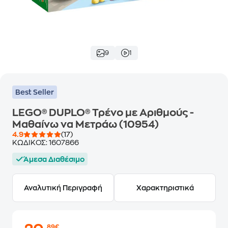
9
1
Best Seller
LEGO® DUPLO® Τρένο με Αριθμούς -
Μαθαίνω να Μετράω (10954)
4.9
(17)
ΚΩΔΙΚΟΣ:
1607866
Άμεσα Διαθέσιμο
Αναλυτική Περιγραφή
Χαρακτηριστικά
,89€