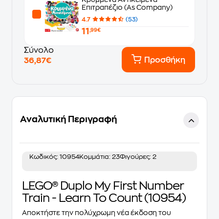
Επιτραπέζιο (As Company)
4.7
(53)
11
,99€
Σύνολο
Προσθήκη
36,87€
Αναλυτική Περιγραφή
Κωδικός:
10954
Κομμάτια:
23
Φιγούρες:
2
LEGO® Duplo My First Number
Train - Learn To Count (10954)
Αποκτήστε την πολύχρωμη νέα έκδοση του