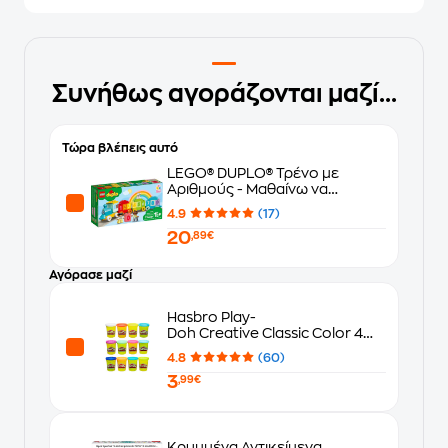
Συνήθως αγοράζονται μαζί...
Τώρα βλέπεις αυτό
LEGO® DUPLO® Τρένο με
Αριθμούς - Μαθαίνω να
Μετράω (10954)
4.9
(17)
20
,89€
Αγόρασε μαζί
Hasbro Play-
Doh Creative Classic Color 4
Σχέδια - Τυχαία Επιλογή
4.8
(60)
3
,99€
Κρυμμένα Αντικείμενα