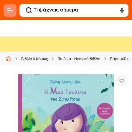
Βιβλία & Κόμικς
Παιδικά - Νεανικά βιβλία
Παραμύθια