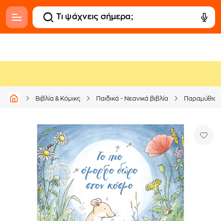
Βιβλία & Κόμικς
Παιδικά - Νεανικά βιβλία
Παραμύθια