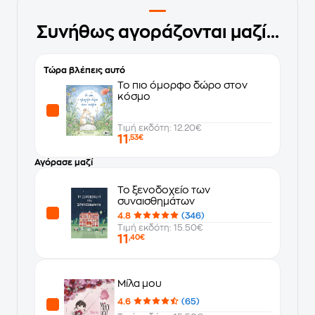
Συνήθως αγοράζονται μαζί...
Τώρα βλέπεις αυτό
Το πιο όμορφο δώρο στον
κόσμο
Τιμή εκδότη: 12.20€
11
,53€
Αγόρασε μαζί
Το ξενοδοχείο των
συναισθημάτων
4.8
(346)
Τιμή εκδότη: 15.50€
11
,40€
Μίλα μου
4.6
(65)