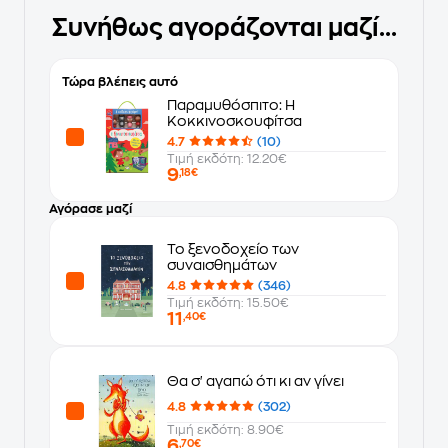
Συνήθως αγοράζονται μαζί...
Τώρα βλέπεις αυτό
Παραμυθόσπιτο: Η
Κοκκινοσκουφίτσα
4.7
(10)
Τιμή εκδότη: 12.20€
9
,18€
Αγόρασε μαζί
Το ξενοδοχείο των
συναισθημάτων
4.8
(346)
Τιμή εκδότη: 15.50€
11
,40€
Θα σ' αγαπώ ότι κι αν γίνει
4.8
(302)
Τιμή εκδότη: 8.90€
6
,70€