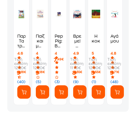
Παραμυθόσπιτο-
Παίζω
Peppa
Βρες
Η
Αγάπη
Τα
και
Pig:
με!
κοκκινοσκουφίτσα
μου
τρία
μαθαίνω
Bedtime
Ο
γουρουνάκια
να
Little
ωκεανός
4.6
4
4
4.9
5
4.8
συγκεντρώνομαι
Library
7
Τιμή
Τιμή
Τιμή
Τιμή
Τιμή
,49€
εκδότη:
εκδότη:
εκδότη:
εκδότη:
εκδότη:
12.20€
12.20€
11.10€
12.90€
12.90€
9
9
8
5
9
,18€
,18€
,35€
,55€
,71€
(40)
(5)
(3)
(9)
(1)
(48)