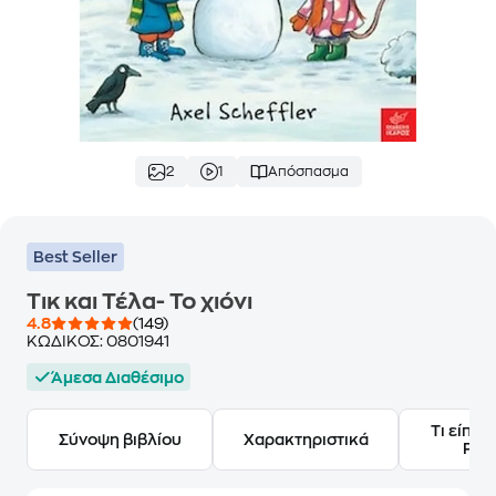
2
1
Απόσπασμα
Best Seller
Τικ και Τέλα- Το χιόνι
4.8
(149)
ΚΩΔΙΚΟΣ:
0801941
Άμεσα Διαθέσιμο
Τι είπαν
Σύνοψη βιβλίου
Χαρακτηριστικά
Frie