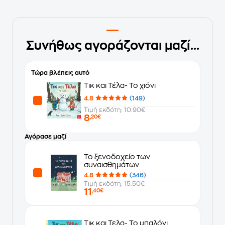
Συνήθως αγοράζονται μαζί...
Τώρα βλέπεις αυτό
Τικ και Τέλα- Το χιόνι
4.8
(149)
Τιμή εκδότη: 10.90€
8
,20€
Αγόρασε μαζί
Το ξενοδοχείο των
συναισθημάτων
4.8
(346)
Τιμή εκδότη: 15.50€
11
,40€
Τικ και Τελα- Το μπαλόνι