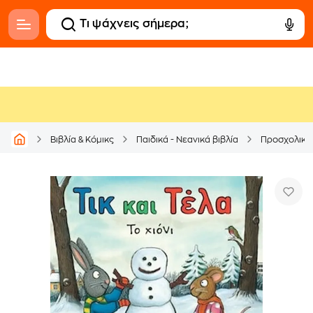
Βιβλία & Κόμικς
Παιδικά - Νεανικά βιβλία
Προσχολικά