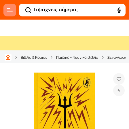
Βιβλία & Κόμικς
Παιδικά - Νεανικά βιβλία
Ξενόγλωσσ