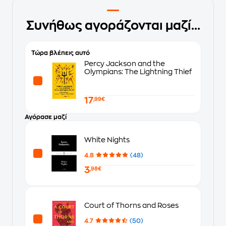
Συνήθως αγοράζονται μαζί...
Τώρα βλέπεις αυτό
Percy Jackson and the
Olympians: The Lightning Thief
17
,99€
Αγόρασε μαζί
White Nights
4.8
(48)
3
,98€
Court of Thorns and Roses
4.7
(50)