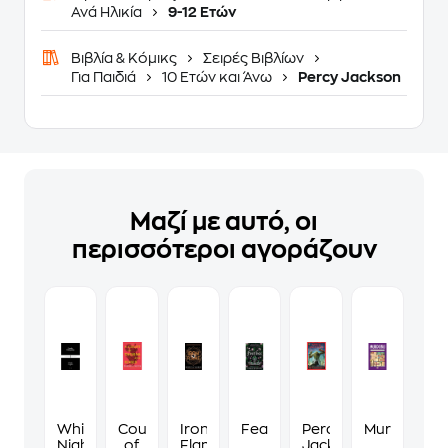
Ανά Ηλικία
9-12 Ετών
Βιβλία & Κόμικς
Σειρές Βιβλίων
Για Παιδιά
10 Ετών και Άνω
Percy Jackson
Μαζί με αυτό, οι
περισσότεροι αγοράζουν
White
Court
Iron
Fearless
Percy
Murdoku
Nights
of
Flame
Jackson