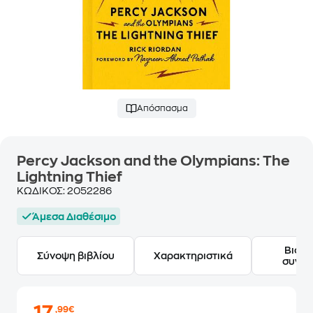
Απόσπασμα
Percy Jackson and the Olympians: The
Lightning Thief
ΚΩΔΙΚΟΣ:
2052286
Άμεσα Διαθέσιμο
Βιογ
Σύνοψη βιβλίου
Χαρακτηριστικά
συγγ
,99€