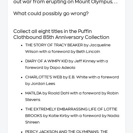
out war from erupting on Mount Olympus. . .
What could possibly go wrong?
Collect all eight titles in the Puffin
Clothbound 85
th
Anniversary Collection
THE STORY OF TRACY BEAKER
by Jacqueline
Wilson with a foreword by Beth Lincoln
DIARY OF A WIMPY KID
by Jeff Kinney with a
foreword by Dapo Adeola
CHARLOTTE’S WEB
by E.B. White with a foreword
by Jordan Lees
MATILDA
by Roald Dahl with a foreword by Robin
Stevens
THE EXTREMELY EMBARRASSING LIFE OF LOTTIE
BROOKS
by Katie Kirby with a foreword by Nadia
Shireen
PERCY JACKSON AND THE OLYMPIANS: THE