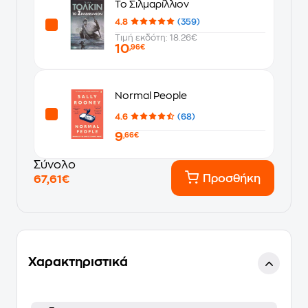
Το Σιλμαρίλλιον
4.8
(359)
Τιμή εκδότη: 18.26€
10
,96€
Normal People
4.6
(68)
9
,66€
Σύνολο
Προσθήκη
67,61€
Χαρακτηριστικά