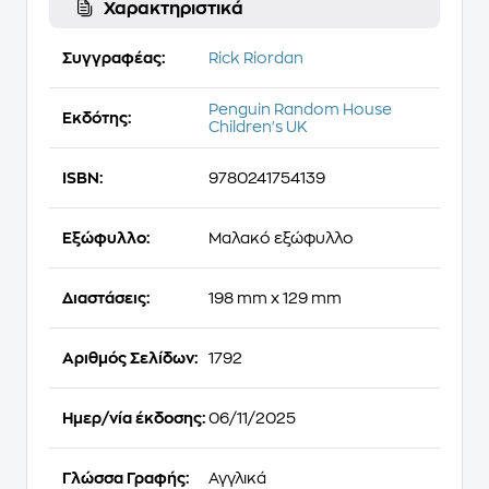
Χαρακτηριστικά
Συγγραφέας:
Rick Riordan
Penguin Random House
Εκδότης:
Children's UK
ISBN:
9780241754139
Εξώφυλλο:
Μαλακό εξώφυλλο
Διαστάσεις:
198 mm x 129 mm
Αριθμός Σελίδων:
1792
Ημερ/νία έκδοσης:
06/11/2025
Γλώσσα Γραφής:
Αγγλικά