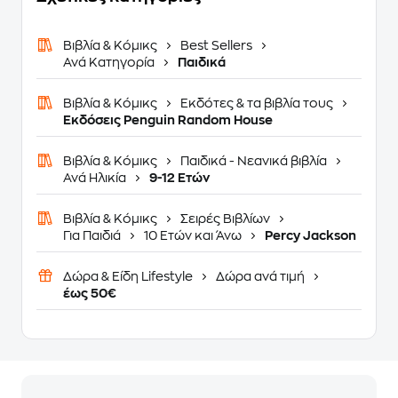
Βιβλία & Κόμικς
Best Sellers
Ανά Κατηγορία
Παιδικά
Βιβλία & Κόμικς
Εκδότες & τα βιβλία τους
Εκδόσεις Penguin Random House
Βιβλία & Κόμικς
Παιδικά - Νεανικά βιβλία
Ανά Ηλικία
9-12 Ετών
Βιβλία & Κόμικς
Σειρές Βιβλίων
Για Παιδιά
10 Ετών και Άνω
Percy Jackson
Δώρα & Είδη Lifestyle
Δώρα ανά τιμή
έως 50€