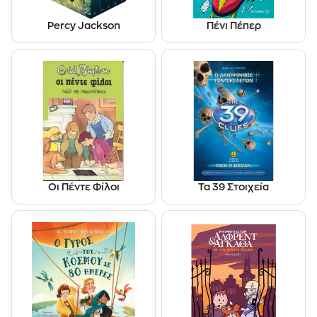
Percy Jackson
Πένι Πέπερ
Οι Πέντε Φίλοι
Τα 39 Στοιχεία