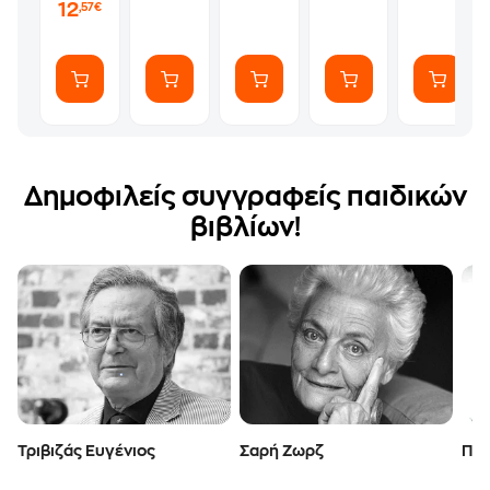
Και
Companion
Cookboo
12
,57€
Σαμποτέρ
Guide
Δημοφιλείς συγγραφείς παιδικών
βιβλίων!
Τριβιζάς Ευγένιος
Σαρή Ζωρζ
Πιπ