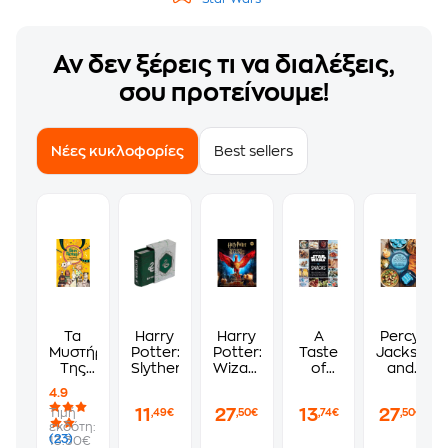
Αν δεν ξέρεις τι να διαλέξεις,
σου προτείνουμε!
Νέες κυκλοφορίες
Best sellers
Τα
Harry
Harry
A
Percy
Μυστήρια
Potter:
Potter:
Taste
Jackson
Της
Slytherin
Wizards
of
and
Πένι
of
Star
the
4.9
Πέπερ
Baking:
Wars:
Olympians
11
27
13
27
Τιμή
,49€
,50€
,74€
,50€
12:
The
Snacks
The
εκδότη:
Λαγωνικά
Official
Official
(23)
13.30€