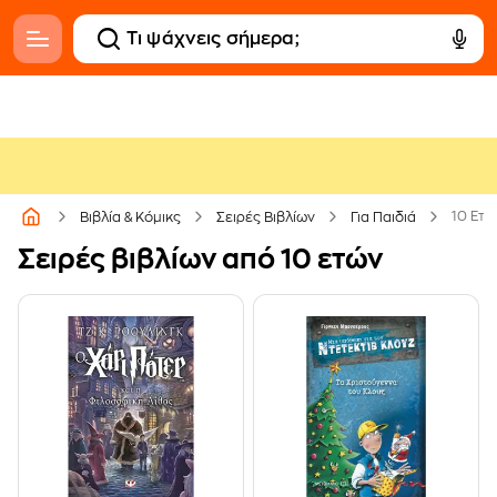
10 Ετώ
Βιβλία & Κόμικς
Σειρές Βιβλίων
Για Παιδιά
Σειρές βιβλίων από 10 ετών