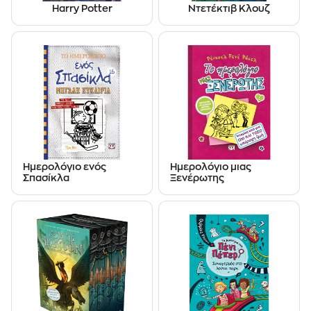
Harry Potter
Ντετέκτιβ Κλουζ
Ημερολόγιο ενός
Ημερολόγιο μιας
Σπασίκλα
Ξενέρωτης