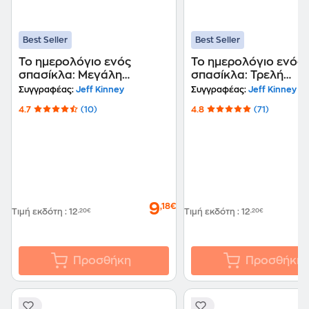
Best Seller
Best Seller
Το ημερολόγιο ενός
Το ημερολόγιο ενός
σπασίκλα: Μεγάλη
σπασίκλα: Τρελή
ευκαιρία
γκαντεμιά
Συγγραφέας:
Jeff Kinney
Συγγραφέας:
Jeff Kinney
4.7
(10)
4.8
(71)
9
,18€
Τιμή εκδότη
:
12
,20€
Τιμή εκδότη
:
12
,20€
Προσθήκη
Προσθήκη