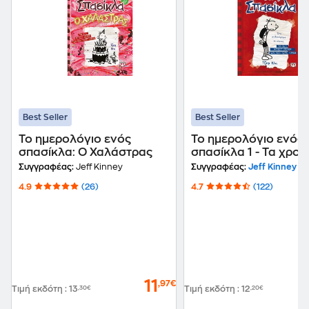
Best Seller
Best Seller
Το ημερολόγιο ενός
Το ημερολόγιο ενός
σπασίκλα: Ο Χαλάστρας
σπασίκλα 1 - Τα χρον
του Γκρεγκ Χέφλι
Συγγραφέας:
Jeff Kinney
Συγγραφέας:
Jeff Kinney
4.9
(26)
4.7
(122)
11
,97€
Τιμή εκδότη
:
13
,30€
Τιμή εκδότη
:
12
,20€