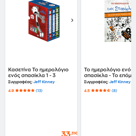
Κασετίνα Το ημερολόγιο
Το ημερολόγιο ενός
ενός σπασίκλα 1 - 3
σπασίκλα - Το επόμε
κεφάλαιο
Συγγραφέας:
Jeff Kinney
Συγγραφέας:
Jeff Kinney
4.9
(13)
4.5
(8)
33
,31€