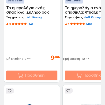
Best Seller
Best Seller
Το ημερολόγιο ενός
Το ημερολόγιο ενός
σπασίκλα: Σκληρό ροκ
σπασίκλα: Φτιάξε το 
σου βιβλίο
Συγγραφέας:
Jeff Kinney
Συγγραφέας:
Jeff Kinney
4.9
(14)
4.7
(46)
9
,18€
Τιμή εκδότη
:
12
,20€
Τιμή εκδότη
:
12
,20€
Προσθήκη
Προσθήκη