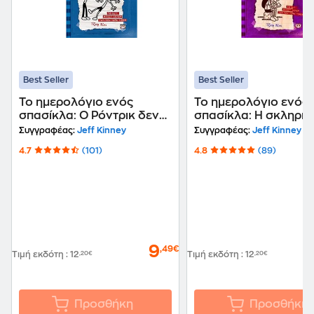
Best Seller
Best Seller
Το ημερολόγιο ενός
Το ημερολόγιο ενός
σπασίκλα: Ο Ρόντρικ δεν
σπασίκλα: Η σκληρή
παίζεται
αλήθεια
Συγγραφέας:
Jeff Kinney
Συγγραφέας:
Jeff Kinney
4.7
(101)
4.8
(89)
9
,49€
Τιμή εκδότη
:
12
,20€
Τιμή εκδότη
:
12
,20€
Προσθήκη
Προσθήκη