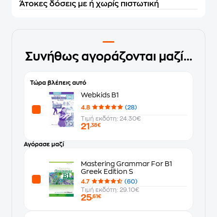
Άτοκες δόσεις με ή χωρίς πιστωτική
Συνήθως αγοράζονται μαζί...
Τώρα βλέπεις αυτό
Webkids B1
4.8
(28)
Τιμή εκδότη: 24.30€
21
,38€
Αγόρασε μαζί
Mastering Grammar For B1
Greek Edition S
4.7
(60)
Τιμή εκδότη: 29.10€
25
,61€