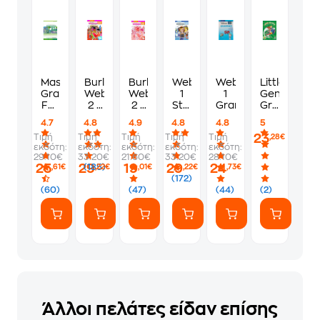
Mastering
Burlington
Burlington
Webkids
Webkids
Little
Grammar
Webkids
Webkids
1
1
Genius
For
2 -
2 -
Student'
Grammar
Grammar
B1
Student's
Workbook
s
for
4.7
4.8
4.9
4.8
4.8
5
Greek
Book
Book
Primary
23
Τιμή
Τιμή
Τιμή
Τιμή
Τιμή
,28€
Edition
B
εκδότη:
εκδότη:
εκδότη:
εκδότη:
εκδότη:
S
Student's
29.10€
33.20€
21.60€
33.20€
28.10€
Book
25
29
19
29
24
(185)
,61€
,22€
,01€
,22€
,73€
without
(172)
Answer
(60)
(47)
(44)
(2)
Key
Άλλοι πελάτες είδαν επίσης