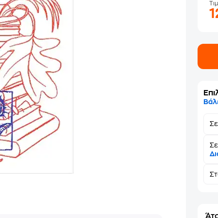
Τι
1
Επι
Βάλ
Σ
Σε
Δι
Σ
Άτο