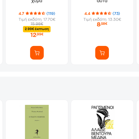
χύμα
αυτά
4.7
(119)
4.4
(73)
Τιμή εκδότη: 17.70€
Τιμή εκδότη: 13.30€
8
15.98€
,58€
2.99€ έκπτωση
12
,99€