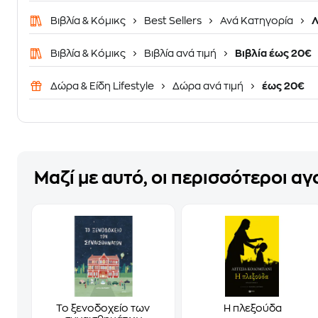
Βιβλία & Κόμικς
Best Sellers
Ανά Κατηγορία
Λ
Βιβλία & Κόμικς
Βιβλία ανά τιμή
Βιβλία έως 20€
Δώρα & Είδη Lifestyle
Δώρα ανά τιμή
έως 20€
Μαζί με αυτό, οι περισσότεροι α
Το ξενοδοχείο των
Η πλεξούδα