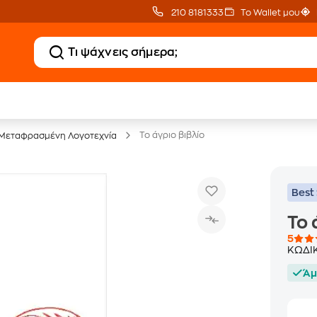
210 8181333
Το Wallet μου
20 € Public επιστροφή
Δωρεάν Μεταφορικ
με Snappi
με Public+ Delivery
Το άγριο βιβλίο
Μεταφρασμένη Λογοτεχνία
Best 
Το 
5
ΚΩΔΙ
Άμ