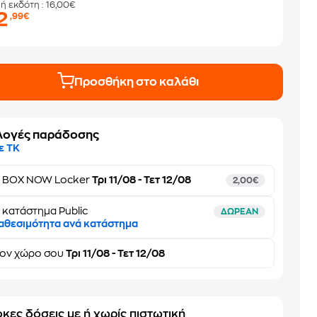
μή εκδότη
: 16,00€
2
,99€
Προσθήκη στο καλάθι
λογές παράδοσης
ε ΤΚ
ε
BOX NOW Locker
Τρι 11/08 - Τετ 12/08
2,00€
 κατάστημα Public
ΔΩΡΕΑΝ
αθεσιμότητα ανά κατάστημα
τον
χώρο σου
Τρι 11/08 - Τετ 12/08
κες δόσεις με ή χωρίς πιστωτική