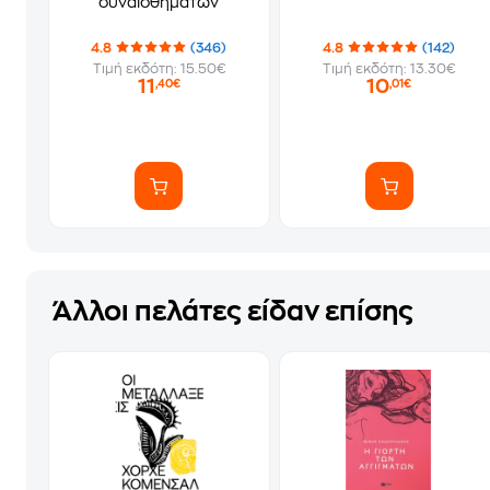
συναισθημάτων
4.8
(346)
4.8
(142)
Τιμή εκδότη: 15.50€
Τιμή εκδότη: 13.30€
11
10
,40€
,01€
Άλλοι πελάτες είδαν επίσης