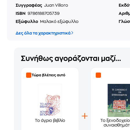
Συγγραφέας
Juan Villoro
Εκδό
ISBN
9786188705739
Αριθ
Εξώφυλλο
Μαλακό εξώφυλλο
Γλώσ
Δες όλα τα χαρακτηριστικά
Συνήθως αγοράζονται μαζί...
Τώρα βλέπεις αυτό
Το άγριο βιβλίο
Το ξενοδοχείο
συναισθημά