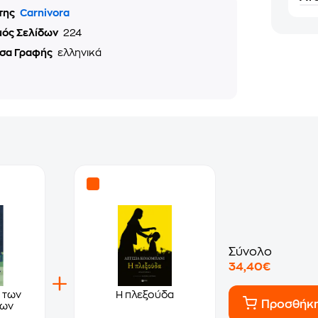
της
Carnivora
μός Σελίδων
224
σα Γραφής
ελληνικά
Σύνολο
34,40€
 των
Η πλεξούδα
Προσθήκ
των