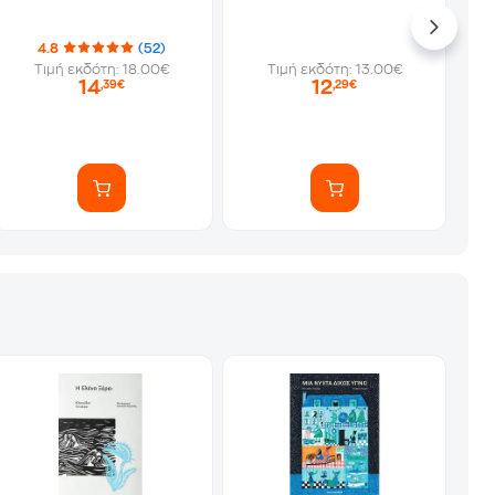
4.8
(52)
Τιμή εκδότη: 18.00€
Τιμή εκδότη: 13.00€
14
12
,39€
,29€