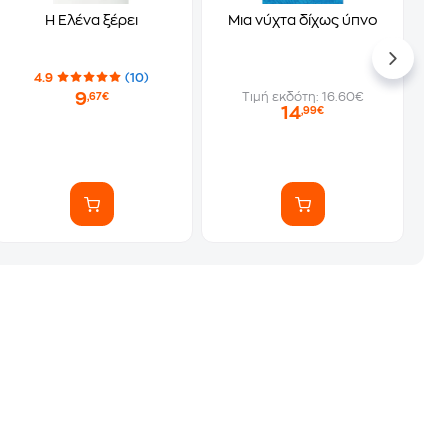
Η Ελένα ξέρει
Μια νύχτα δίχως ύπνο
4.9
(10)
9
Τιμή εκδότη: 16.60€
,67€
14
,99€