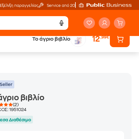
Εξέλιξη παραγγελίας
Service από 20'
12
,99€
Το άγριο βιβλίο
ά
Έλα στον κόσμο
των ηχητικών βιβλίων
Seller
άγριο βιβλίο
(2)
ΚΟΣ:
1951024
εσα Διαθέσιμο