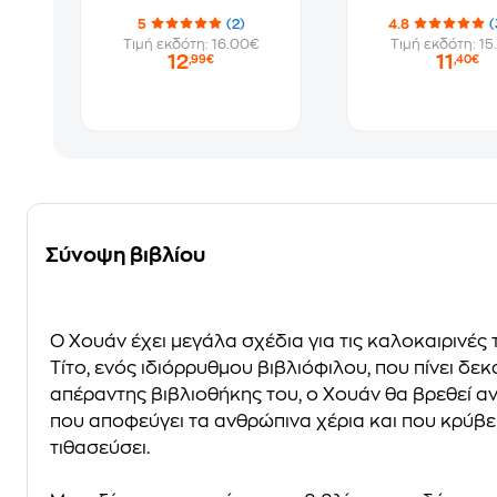
5
(2)
4.8
(
Τιμή εκδότη: 16.00€
Τιμή εκδότη: 15
12
11
,99€
,40€
Σύνοψη βιβλίου
Ο Χουάν έχει μεγάλα σχέδια για τις καλοκαιρινές 
Τίτο, ενός ιδιόρρυθμου βιβλιόφιλου, που πίνει δε
απέραντης βιβλιοθήκης του, ο Χουάν θα βρεθεί αν
που αποφεύγει τα ανθρώπινα χέρια και που κρύβε
τιθασεύσει.