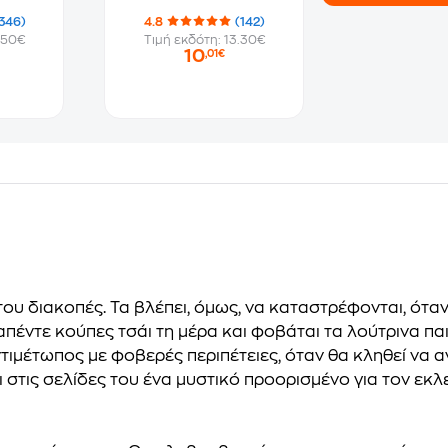
346)
4.8
(142)
.50€
Τιμή εκδότη: 13.30€
10
,01€
του διακοπές. Τα βλέπει, όμως, να καταστρέφονται, όταν
καπέντε κούπες τσάι τη μέρα και φοβάται τα λούτρινα παι
τιμέτωπος με φοβερές περιπέτειες, όταν θα κληθεί να α
ι στις σελίδες του ένα μυστικό προορισμένο για τον εκ