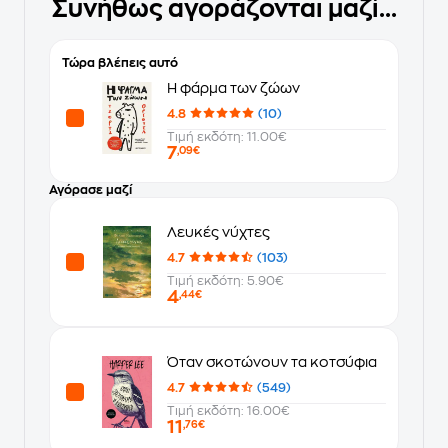
Συνήθως αγοράζονται μαζί...
Τώρα βλέπεις αυτό
Η φάρμα των ζώων
4.8
(10)
Τιμή εκδότη: 11.00€
7
,09€
Αγόρασε μαζί
Λευκές νύχτες
4.7
(103)
Τιμή εκδότη: 5.90€
4
,44€
Όταν σκοτώνουν τα κοτσύφια
4.7
(549)
Τιμή εκδότη: 16.00€
11
,76€