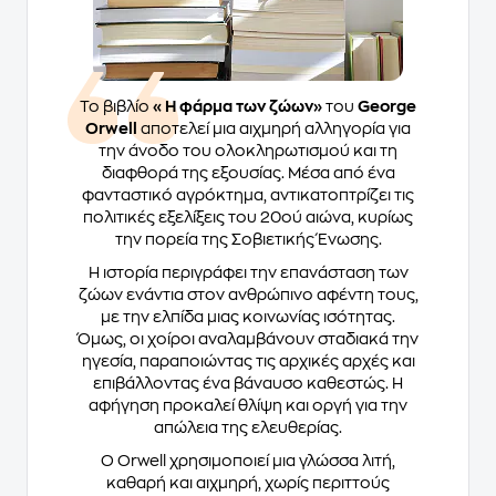
Το βιβλίο
«Η φάρμα των ζώων»
του
George
Orwell
αποτελεί μια αιχμηρή αλληγορία για
την άνοδο του ολοκληρωτισμού και τη
διαφθορά της εξουσίας. Μέσα από ένα
φανταστικό αγρόκτημα, αντικατοπτρίζει τις
πολιτικές εξελίξεις του 20ού αιώνα, κυρίως
την πορεία της Σοβιετικής Ένωσης.
Η ιστορία περιγράφει την επανάσταση των
ζώων ενάντια στον ανθρώπινο αφέντη τους,
με την ελπίδα μιας κοινωνίας ισότητας.
Όμως, οι χοίροι αναλαμβάνουν σταδιακά την
ηγεσία, παραποιώντας τις αρχικές αρχές και
επιβάλλοντας ένα βάναυσο καθεστώς. Η
αφήγηση προκαλεί θλίψη και οργή για την
απώλεια της ελευθερίας.
Ο Orwell χρησιμοποιεί μια γλώσσα λιτή,
καθαρή και αιχμηρή, χωρίς περιττούς