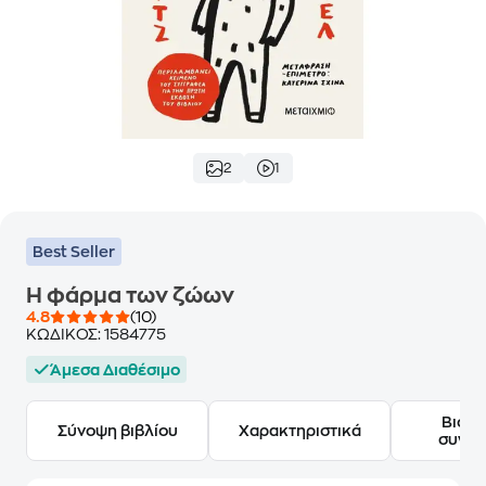
2
1
Best Seller
Η φάρμα των ζώων
4.8
(10)
ΚΩΔΙΚΟΣ:
1584775
Άμεσα Διαθέσιμο
Βιογ
Σύνοψη βιβλίου
Χαρακτηριστικά
συγγ