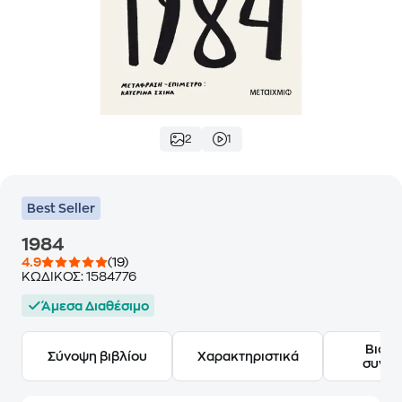
2
1
Best Seller
1984
4.9
(19)
ΚΩΔΙΚΟΣ:
1584776
Άμεσα Διαθέσιμο
Βιογ
Σύνοψη βιβλίου
Χαρακτηριστικά
συγγ