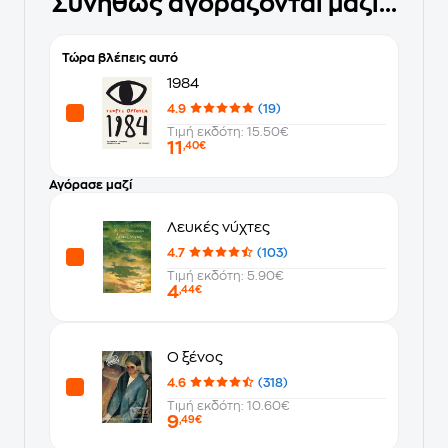
Συνήθως αγοράζονται μαζί...
Τώρα βλέπεις αυτό
1984
4.9
(19)
Τιμή εκδότη: 15.50€
11
,40€
Αγόρασε μαζί
Λευκές νύχτες
4.7
(103)
Τιμή εκδότη: 5.90€
4
,44€
Ο ξένος
4.6
(318)
Τιμή εκδότη: 10.60€
9
,49€