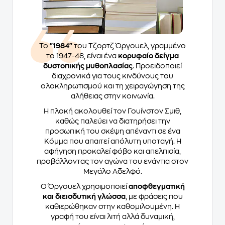
Το
"1984"
του Τζορτζ Όργουελ, γραμμένο
το 1947-48, είναι ένα
κορυφαίο δείγμα
δυστοπικής μυθοπλασίας
. Προειδοποιεί
διαχρονικά για τους κινδύνους του
ολοκληρωτισμού και τη χειραγώγηση της
αλήθειας στην κοινωνία.
Η πλοκή ακολουθεί τον Γουίνστον Σμιθ,
καθώς παλεύει να διατηρήσει την
προσωπική του σκέψη απέναντι σε ένα
Κόμμα που απαιτεί απόλυτη υποταγή. Η
αφήγηση προκαλεί φόβο και απελπισία,
προβάλλοντας τον αγώνα του ενάντια στον
Μεγάλο Αδελφό.
Ο Όργουελ χρησιμοποιεί
αποφθεγματική
και διεισδυτική γλώσσα
, με φράσεις που
καθιερώθηκαν στην καθομιλουμένη. Η
γραφή του είναι λιτή αλλά δυναμική,